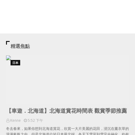
精選焦點
日本
【車遊．北海道】北海道賞花時間表 觀賞季節推薦
Kenne
5:52 下午
冬去春來，如果你想到北海道賞花，欣賞一大片美麗的花田，浸沉在薰衣草的
浪漫氣氛之中，但是北海道位於日本最北端，冬天下雪至到雪完全融化，約有