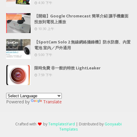
4:30 下午
【開箱】Google Chromecast 簡單介紹 讓手機畫面
投放到電視上播放
10:30 上午
【SpotCam Solo 2 無線網絡攝錄機】防水防塵、內置
電池 室內／戶外通用
5:00 下午
限時免費 非一般的特效 LightLeaker
7:59 下午
Powered by
Translate
Crafted with
by
TemplatesYard
| Distributed by
Gooyaabi
Templates