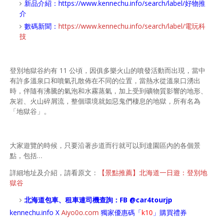
新品介紹：
https://www.kennechu.info/search/label/好物推
介
數碼新聞：
https://www.kennechu.info/search/label/電玩科
技
登別地獄谷約有 11 公頃，因俱多樂火山的噴發活動而出現，當中
有許多溫泉口和噴氣孔散佈在不同的位置，當熱水從溫泉口湧出
時，伴隨有沸騰的氣泡和水霧蒸氣，加上受到礦物質影響的地形、
灰岩、火山碎屑流，整個環境就如惡鬼們棲息的地獄，所有名為
「地獄谷」。
大家遊覽的時候，只要沿著步道而行就可以到達園區內的各個景
點，包括…
詳細地址及介紹，請看原文：
【景點推薦】北海道一日遊：登別地
獄谷
北海道包車、租車連司機查詢：FB
@car4tourjp
kennechu.info X
Aiyo0o
.com
獨家優惠碼「
k10
」購買禮券