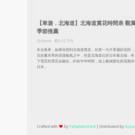
【車遊．北海道】北海道賞花時間表 觀
季節推薦
Kenne
5:52 下午
冬去春來，如果你想到北海道賞花，欣賞一大片美麗的花田，
沉在薰衣草的浪漫氣氛之中，但是北海道位於日本最北端，冬
下雪至到雪完全融化，約有半年時間，加上氣候變化與花期亦
日本…
Crafted with
by
TemplatesYard
| Distributed by
Gooya