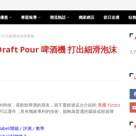
優惠
專題報導
潮流熱話
獨家網店
節日送禮
站
 啤酒機 打出細滑泡沫添香氣
Draft Pour 啤酒機 打出細滑泡沫
7,
的時候，喜歡飲啤酒的朋友，就不要錯過這次介紹的
美國 Fizzics
 電池就可以運作，具有獨家專利的技術，能夠為普通的罐裝或枝裝啤
arch/label/開箱／評測／教學