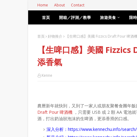
Home
About
Contact
首頁
開箱／評測／教學
旅遊美食
限時
首頁
好物推介
【生啤口感】美國 Fizzics Draft Pour
【生啤口感】美國 Fizzics 
添香氣
Kenne
農曆新年就快到，又到了一家人或朋友聚餐食團年飯
Draft Pour 啤酒機
，只需要 USB 或 2 顆 AA
酒，打出奶油狀泡沫的生啤酒，更添香滑的口感。
深入分析：
https://www.kennechu.info/se