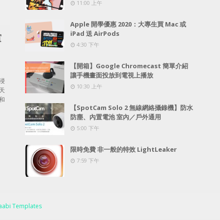
11:00 上午
Apple 開學優惠 2020：大專生買 Mac 或
iPad 送 AirPods
賞
4:30 下午
【開箱】Google Chromecast 簡單介紹
讓手機畫面投放到電視上播放
浸
10:30 上午
天
和
【SpotCam Solo 2 無線網絡攝錄機】防水
防塵、內置電池 室內／戶外通用
5:00 下午
限時免費 非一般的特效 LightLeaker
7:59 下午
abi Templates