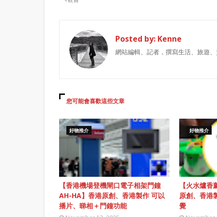
Posted by:
Kenne
網站編輯、記者，撰寫生活、旅遊、
您可能會喜歡這些文章
好物推介
好物推介
【香港機場登機閘口電子相架門鐘
【火水爐香薰
AH-HA】香港原創、香港製作 可以
原創、香港
播片、睇相＋門鐘功能
覺