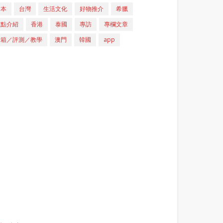
日本
台灣
生活文化
好物推介
希臘
重點介紹
香港
泰國
專訪
專欄文章
開箱／評測／教學
澳門
韓國
app