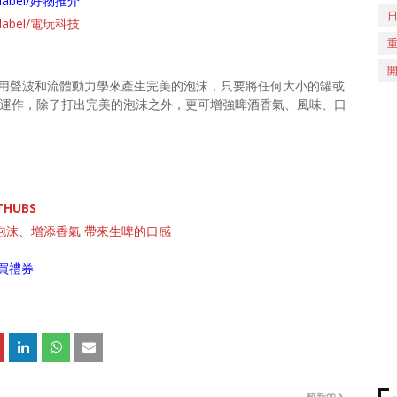
ch/label/好物推介
ch/label/電玩科技
用聲波和流體動力學來產生完美的泡沫，只要將任何大小的罐或
機體就會運作，除了打出完美的泡沫之外，更可增強啤酒香氣、風味、口
THUBS
打出細滑泡沫、增添香氣 帶來生啤的口感
買禮券
較新的