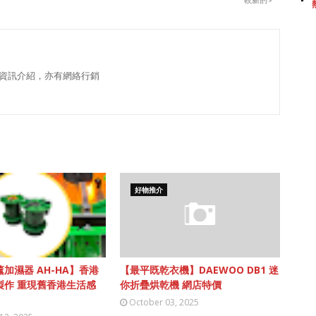
資訊介紹，亦有網絡行銷
好物推介
加濕器 AH-HA】香港
【最平既乾衣機】DAEWOO DB1 迷
製作 重現舊香港生活感
你折疊烘乾機 網店特價
October 03, 2025