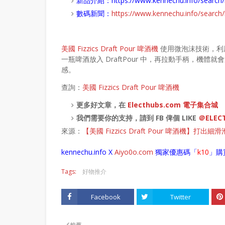
新品介紹：
https://www.kennechu.info/sear
數碼新聞：
https://www.kennechu.info/sear
美國 Fizzics Draft Pour 啤酒機
使用微泡沫技術，利
一瓶啤酒放入 DraftPour 中，再拉動手柄，
感。
查詢：
美國 Fizzics Draft Pour 啤酒機
更多好文章，在
Electhubs.com 電子集合城
我們需要你的支持，請到 FB 俾個 LIKE
＠ELEC
來源：
【美國 Fizzics Draft Pour 啤酒機】
kennechu.info X
Aiyo0o
.com
獨家優惠碼「
k10
」購
Tags:
好物推介
Facebook
Twitter
較舊