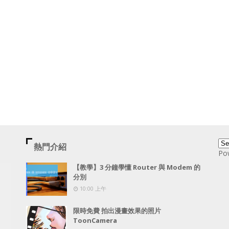
熱門介紹
Po
【教學】3 分鐘學懂 Router 與 Modem 的
分別
10:00 上午
限時免費 拍出漫畫效果的照片
ToonCamera