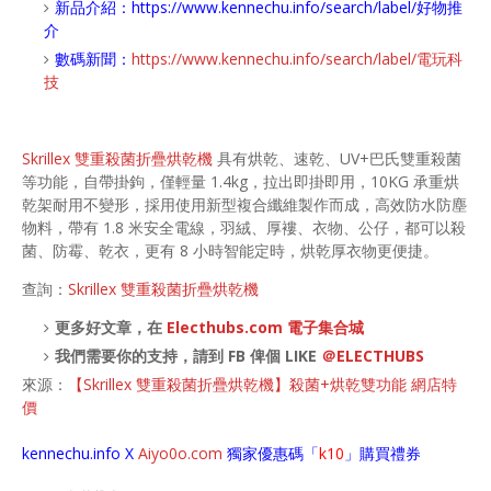
新品介紹：
https://www.kennechu.info/search/label/好物推
介
數碼新聞：
https://www.kennechu.info/search/label/電玩科
技
Skrillex 雙重殺菌折疊烘乾機
具有烘乾、速乾、UV+巴氏雙重殺菌
等功能，自帶掛鉤，僅輕量 1.4kg，拉出即掛即用，10KG 承重烘
乾架耐用不變形，採用使用新型複合纖維製作而成，高效防水防塵
物料，帶有 1.8 米安全電線，羽絨、厚褸、衣物、公仔，都可以殺
菌、防霉、乾衣，更有 8 小時智能定時，烘乾厚衣物更便捷。
查詢：
Skrillex 雙重殺菌折疊烘乾機
更多好文章，在
Electhubs.com 電子集合城
我們需要你的支持，請到 FB 俾個 LIKE
＠ELECTHUBS
來源：
【Skrillex 雙重殺菌折疊烘乾機】殺菌+烘乾雙功能 網店特
價
kennechu.info X
Aiyo0o
.com
獨家優惠碼「
k10
」購買禮券