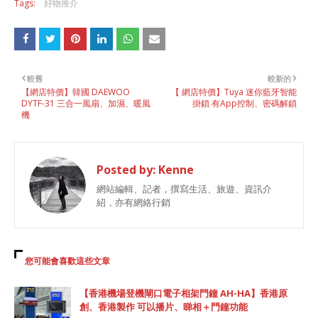
Tags:
好物推介
較舊
較新的
【網店特價】韓國 DAEWOO
【 網店特價】Tuya 迷你藍牙智能
DYTF-31 三合一風扇、加濕、暖風
掛鎖 有App控制、密碼解鎖
機
Posted by:
Kenne
網站編輯、記者，撰寫生活、旅遊、資訊介
紹，亦有網絡行銷
您可能會喜歡這些文章
【香港機場登機閘口電子相架門鐘 AH-HA】香港原
創、香港製作 可以播片、睇相＋門鐘功能