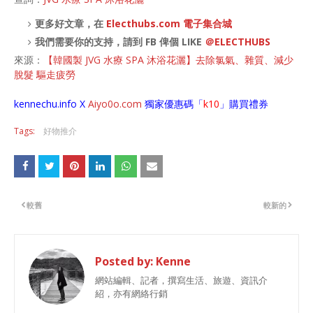
更多好文章，在
Electhubs.com 電子集合城
我們需要你的支持，請到 FB 俾個 LIKE
＠ELECTHUBS
來源：
【韓國製 JVG 水療 SPA 沐浴花灑】去除氯氣、雜質、減少
脫髮 驅走疲勞
kennechu.info X
Aiyo0o
.com
獨家優惠碼「
k10
」購買禮券
Tags:
好物推介
較舊
較新的
Posted by:
Kenne
網站編輯、記者，撰寫生活、旅遊、資訊介
紹，亦有網絡行銷