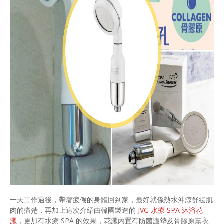
一天工作過後，帶著疲倦的身體回到家，最好就係熱水沖涼舒緩肌
肉的痛楚，再加上這次介紹由韓國製造的
JVG 水療 SPA 沐浴花
灑
，更加有水療 SPA 的效果，花灑內置有防菌瀘墊及骨膠原薰衣