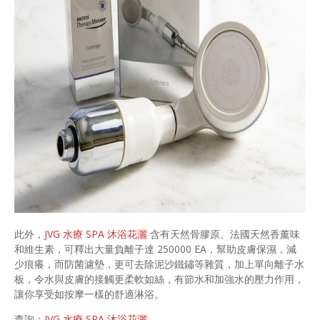
此外，
JVG 水療 SPA 沐浴花灑
含有天然骨膠原、法國天然香薰味
和維生素，可釋出大量負離子達 250000 EA，幫助皮膚保濕，減
少痕癢，而防菌濾墊，更可去除泥沙鐵鏽等雜質，加上單向離子水
板，令水與皮膚的接觸更柔軟如絲，有節水和加強水的壓力作用，
讓你享受如按摩一樣的舒適淋浴。
查詢：
JVG 水療 SPA 沐浴花灑