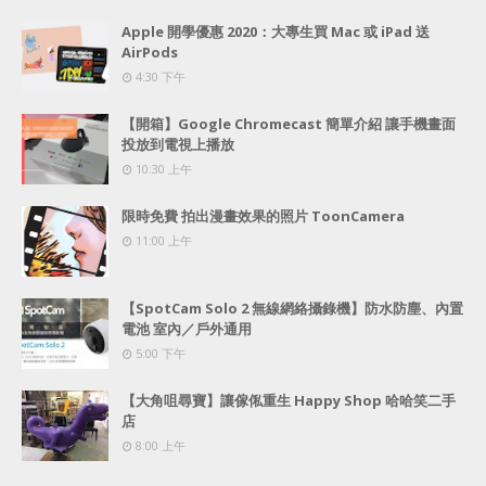
Apple 開學優惠 2020：大專生買 Mac 或 iPad 送
AirPods
4:30 下午
【開箱】Google Chromecast 簡單介紹 讓手機畫面
投放到電視上播放
10:30 上午
限時免費 拍出漫畫效果的照片 ToonCamera
11:00 上午
【SpotCam Solo 2 無線網絡攝錄機】防水防塵、內置
電池 室內／戶外通用
5:00 下午
【大角咀尋寶】讓傢俬重生 Happy Shop 哈哈笑二手
店
8:00 上午