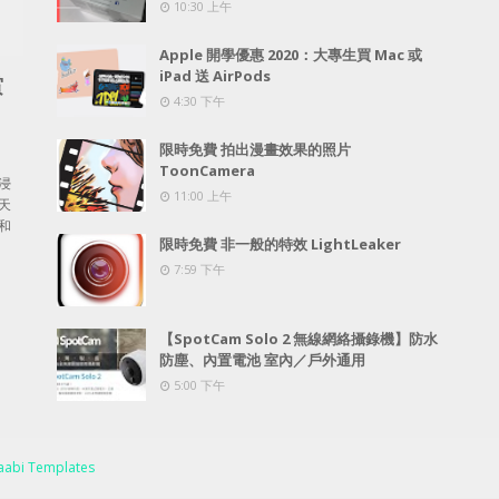
10:30 上午
Apple 開學優惠 2020：大專生買 Mac 或
iPad 送 AirPods
賞
4:30 下午
限時免費 拍出漫畫效果的照片
ToonCamera
浸
11:00 上午
天
和
限時免費 非一般的特效 LightLeaker
7:59 下午
【SpotCam Solo 2 無線網絡攝錄機】防水
防塵、內置電池 室內／戶外通用
5:00 下午
abi Templates