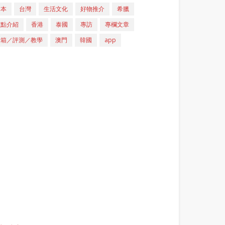
日本
台灣
生活文化
好物推介
希臘
重點介紹
香港
泰國
專訪
專欄文章
開箱／評測／教學
澳門
韓國
app