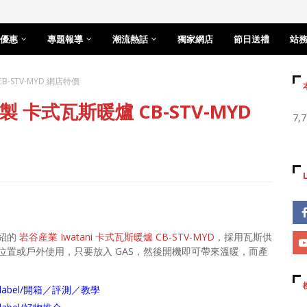
優惠
專題報導
潮流熱話
獨家網店
節日送禮
站
B-STV-MYD 網店特價
製 卡式瓦斯暖爐 CB-STV-MYD
7,
紹的
岩谷産業 Iwatani 卡式瓦斯暖爐 CB-STV-MYD
，採用瓦斯供
置或戶外使用，只要放入 GAS，然後開機即可帶來溫暖，而產
arch/label/開箱／評測／教學