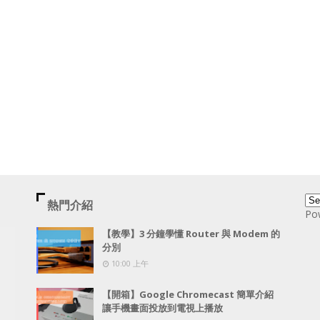
熱門介紹
Po
【教學】3 分鐘學懂 Router 與 Modem 的
分別
10:00 上午
【開箱】Google Chromecast 簡單介紹
讓手機畫面投放到電視上播放