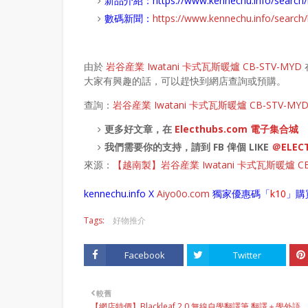
新品介紹：
https://www.kennechu.info/sear
數碼新聞：
https://www.kennechu.info/sear
由於
岩谷産業 Iwatani 卡式瓦斯暖爐 CB-STV-MYD
大家有興趣的話，可以趕快到網店查詢或預購。
查詢：
岩谷産業 Iwatani 卡式瓦斯暖爐 CB-STV-MY
更多好文章，在
Electhubs.com 電子集合城
我們需要你的支持，請到 FB 俾個 LIKE
＠ELEC
來源：
【越南製】岩谷産業 Iwatani 卡式瓦斯暖爐 CB
kennechu.info X
Aiyo0o
.com
獨家優惠碼「
k10
」購
Tags:
好物推介
Facebook
Twitter
較舊
【網店特價】Blackleaf 2.0 無線自學翻譯筆 翻譯＋學外語