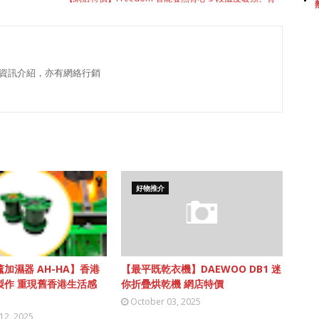
資訊介紹，亦有網絡行銷
好物推介
加濕器 AH-HA】香港
【最平既乾衣機】DAEWOO DB1 迷
製作 重現舊香港生活感
你折疊烘乾機 網店特價
October 03, 2025
12, 2025