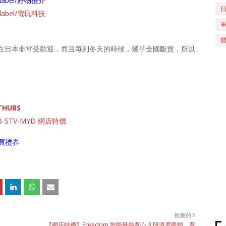
ch/label/好物推介
ch/label/電玩科技
在日本非常受歡迎，而且每到冬天的時候，幾乎全國斷貨，所以
D
THUBS
-STV-MYD 網店特價
買禮券
較新的
【網店特價】Freedom 智能發熱背心 3 段溫度暖頸、背