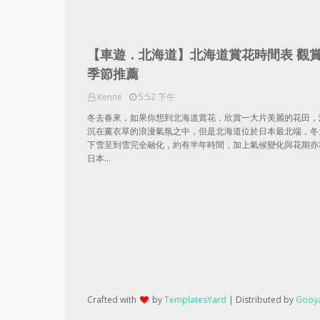
【車遊．北海道】北海道賞花時間表 觀
季節推薦
Kenne
5:52 下午
冬去春來，如果你想到北海道賞花，欣賞一大片美麗的花田，
沉在薰衣草的浪漫氣氛之中，但是北海道位於日本最北端，冬
下雪至到雪完全融化，約有半年時間，加上氣候變化與花期亦
日本…
Crafted with
by
TemplatesYard
| Distributed by
Gooya