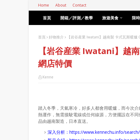
Home
About
Contact
首頁
開箱／評測／教學
旅遊美食
限時
首頁
好物推介
【岩谷産業 Iwatani】越南製 卡式瓦斯暖爐 C
【岩谷産業 Iwatani】越南
網店特價
Kenne
踏入冬季，天氣寒冷，好多人都會用暖爐，而今次介
熱運作，無需接駛電線或任何線源，方便擺設在不同位
品由越南製造，日本直送。
深入分析：
https://www.kennechu.info/se