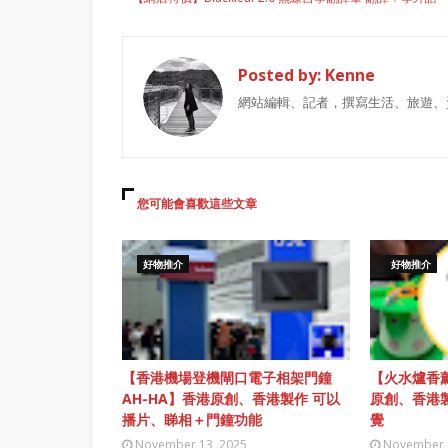
Posted by:
Kenne
網站編輯、記者，撰寫生活、旅遊、
您可能會喜歡這些文章
好物推介
好物推介
【香港機場登機閘口電子相架門鐘
【火水爐香薰
AH-HA】香港原創、香港製作 可以
原創、香港
播片、睇相＋門鐘功能
覺
November 13, 2025
November 