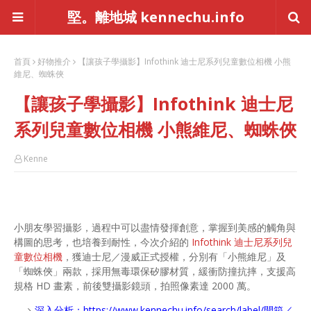
堅。離地城 kennechu.info
首頁
好物推介
【讓孩子學攝影】Infothink 迪士尼系列兒童數位相機 小熊
維尼、蜘蛛俠
【讓孩子學攝影】Infothink 迪士尼
系列兒童數位相機 小熊維尼、蜘蛛俠
Kenne
小朋友學習攝影，過程中可以盡情發揮創意，掌握到美感的觸角與
構圖的思考，也培養到耐性，今次介紹的
Infothink 迪士尼系列兒
童數位相機
，獲迪士尼／漫威正式授權，分別有「小熊維尼」及
「蜘蛛俠」兩款，採用無毒環保矽膠材質，緩衝防撞抗摔，支援高
規格 HD 畫素，前後雙攝影鏡頭，拍照像素達 2000 萬。
深入分析：
https://www.kennechu.info/search/label/開箱／