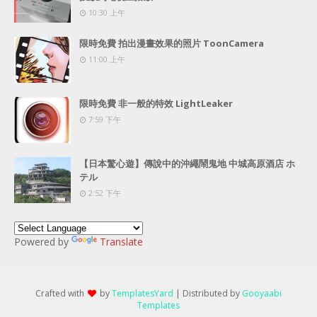
10:30 上午
限時免費 拍出漫畫效果的照片 ToonCamera
11:00 上午
限時免費 非一般的特效 LightLeaker
7:59 下午
【日本驚心遊】傳說中的沖繩鬧鬼地 中城高原酒店 ホ
テル
2:52 下午
Powered by
Translate
Crafted with
by
TemplatesYard
| Distributed by
Gooyaabi
Templates