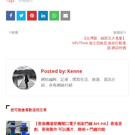
Tags:
好物推介
較舊
較新的
【台灣製、細部又大電量】
InfoThink 迪士尼維尼 迷你行動電
源 網店特價
Posted by:
Kenne
網站編輯、記者，撰寫生活、旅遊、資訊介
紹，亦有網絡行銷
您可能會喜歡這些文章
【香港機場登機閘口電子相架門鐘 AH-HA】香港原
創、香港製作 可以播片、睇相＋門鐘功能