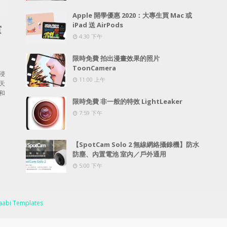
Apple 開學優惠 2020：大專生買 Mac 或
iPad 送 AirPods
賞
4:30 下午
限時免費 拍出漫畫效果的照片
ToonCamera
浸
11:00 上午
天
和
限時免費 非一般的特效 LightLeaker
7:59 下午
【SpotCam Solo 2 無線網絡攝錄機】防水
防塵、內置電池 室內／戶外通用
5:00 下午
abi Templates