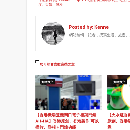
度、香氣、浪漫
Posted by:
Kenne
網站編輯、記者，撰寫生活、旅遊、
您可能會喜歡這些文章
好物推介
好物推介
【香港機場登機閘口電子相架門鐘
【火水爐香薰
AH-HA】香港原創、香港製作 可以
原創、香港
播片、睇相＋門鐘功能
覺