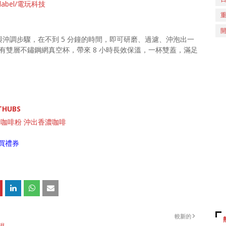
ch/label/電玩科技
沖調步驟，在不到 5 分鐘的時間，即可研磨、過濾、沖泡出一
並有雙層不鏽鋼網真空杯，帶來 8 小時長效保溫，一杯雙蓋，滿足
THUBS
滑咖啡粉 沖出香濃咖啡
買禮券
較新的
濕