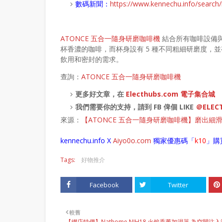
數碼新聞：
https://www.kennechu.info/sear
ATONCE 五合一隨身研磨咖啡機
結合所有咖啡設備與
杯香濃的咖啡，而杯身設有 5 種不同粗細研磨度，
飲用和密封的需求。
查詢：
ATONCE 五合一隨身研磨咖啡機
更多好文章，在
Electhubs.com 電子集合城
我們需要你的支持，請到 FB 俾個 LIKE
＠ELEC
來源：
【ATONCE 五合一隨身研磨咖啡機】磨出細
kennechu.info X
Aiyo0o
.com
獨家優惠碼「
k10
」購
Tags:
好物推介
Facebook
Twitter
較舊
【網店特價】Nathome NJH18 火焰香薰加濕器 為空間注入