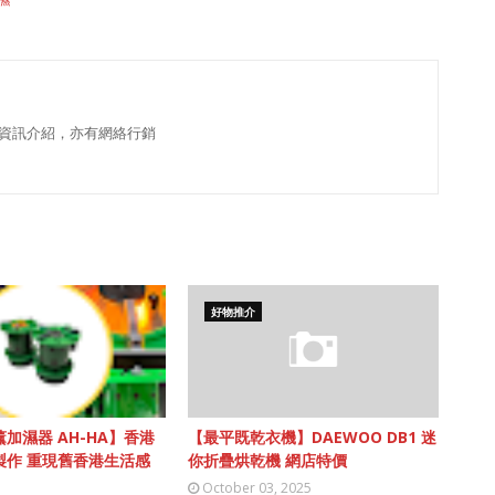
資訊介紹，亦有網絡行銷
好物推介
加濕器 AH-HA】香港
【最平既乾衣機】DAEWOO DB1 迷
製作 重現舊香港生活感
你折疊烘乾機 網店特價
October 03, 2025