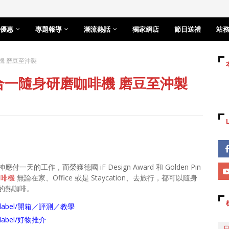
優惠
專題報導
潮流熱話
獨家網店
節日送禮
站
機 磨豆至沖製
五合一隨身研磨咖啡機 磨豆至沖製
工作，而榮獲德國 iF Design Award 和 Golden Pin
咖啡機
無論在家、Office 或是 Staycation、去旅行，都可以隨身
的熱咖啡。
arch/label/開箱／評測／教學
ch/label/好物推介