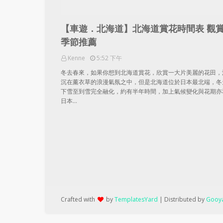
【車遊．北海道】北海道賞花時間表 觀
季節推薦
Kenne
5:52 下午
冬去春來，如果你想到北海道賞花，欣賞一大片美麗的花田，
沉在薰衣草的浪漫氣氛之中，但是北海道位於日本最北端，冬
下雪至到雪完全融化，約有半年時間，加上氣候變化與花期亦
日本…
Crafted with
by
TemplatesYard
| Distributed by
Gooya