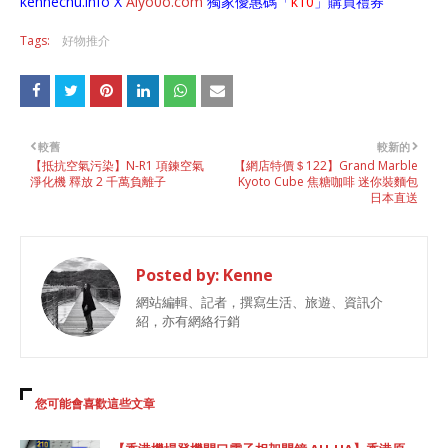
kennechu.info X
Aiyo0o
.com
獨家優惠碼「
k10
」購買禮券
Tags:
好物推介
較舊
較新的
【抵抗空氣污染】N-R1 項鍊空氣
【網店特價＄122】Grand Marble
淨化機 釋放 2 千萬負離子
Kyoto Cube 焦糖咖啡 迷你裝麵包
日本直送
Posted by:
Kenne
網站編輯、記者，撰寫生活、旅遊、資訊介
紹，亦有網絡行銷
您可能會喜歡這些文章