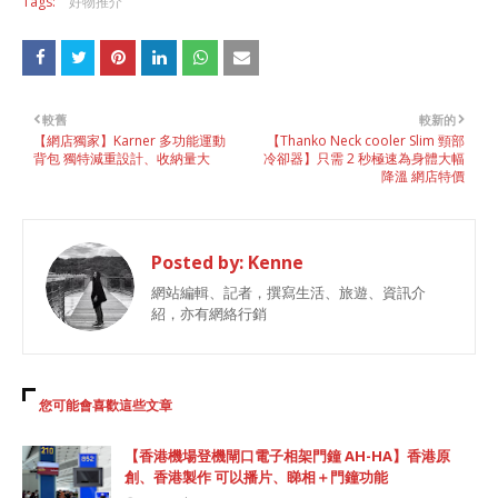
Tags:
好物推介
較舊
較新的
【網店獨家】Karner 多功能運動
【Thanko Neck cooler Slim 頸部
背包 獨特減重設計、收納量大
冷卻器】只需 2 秒極速為身體大幅
降溫 網店特價
Posted by:
Kenne
網站編輯、記者，撰寫生活、旅遊、資訊介
紹，亦有網絡行銷
您可能會喜歡這些文章
【香港機場登機閘口電子相架門鐘 AH-HA】香港原
創、香港製作 可以播片、睇相＋門鐘功能