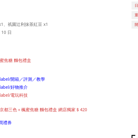
x1、祇園辻利抹茶紅豆 x1
10 日
＋楓蜜焦糖 麵包禮盒
arch/label/開箱／評測／教學
ch/label/好物推介
ch/label/電玩科技
選雜錦＋京都三色＋楓蜜焦糖 麵包禮盒 網店獨家＄420
買禮券