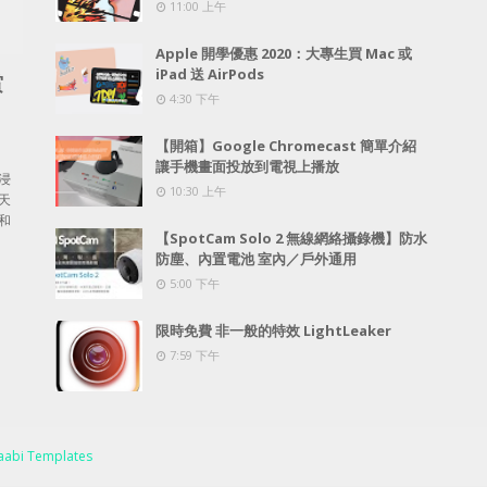
11:00 上午
Apple 開學優惠 2020：大專生買 Mac 或
iPad 送 AirPods
賞
4:30 下午
【開箱】Google Chromecast 簡單介紹
讓手機畫面投放到電視上播放
浸
10:30 上午
天
和
【SpotCam Solo 2 無線網絡攝錄機】防水
防塵、內置電池 室內／戶外通用
5:00 下午
限時免費 非一般的特效 LightLeaker
7:59 下午
abi Templates