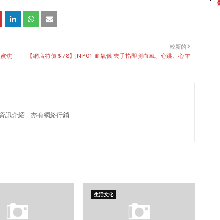
較新的
楓蜜焦
【網店特價＄78】JN P01 血氧儀 夾手指即測血氧、心跳、心率
資訊介紹，亦有網絡行銷
生活文化