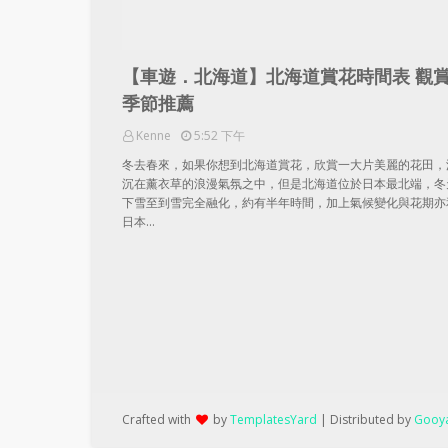
【車遊．北海道】北海道賞花時間表 觀
季節推薦
Kenne
5:52 下午
冬去春來，如果你想到北海道賞花，欣賞一大片美麗的花田，
沉在薰衣草的浪漫氣氛之中，但是北海道位於日本最北端，冬
下雪至到雪完全融化，約有半年時間，加上氣候變化與花期亦
日本…
Crafted with
by
TemplatesYard
| Distributed by
Gooya