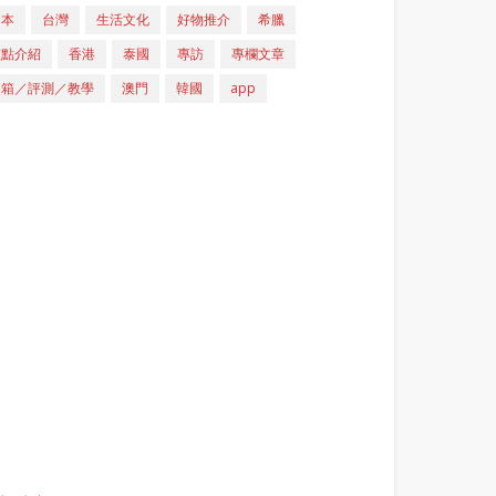
日本
台灣
生活文化
好物推介
希臘
重點介紹
香港
泰國
專訪
專欄文章
開箱／評測／教學
澳門
韓國
app