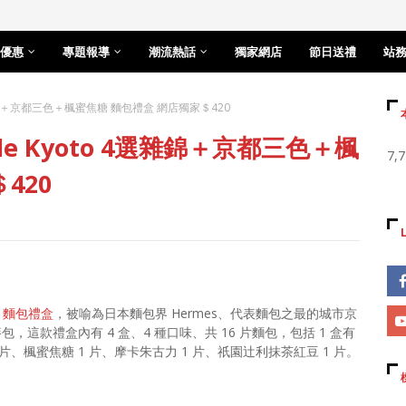
優惠
專題報導
潮流熱話
獨家網店
節日送禮
站
4選雜錦＋京都三色＋楓蜜焦糖 麵包禮盒 網店獨家＄420
le Kyoto 4選雜錦＋京都三色＋楓
7,
420
糖 麵包禮盒
，被喻為日本麵包界 Hermes、代表麵包之最的城市京
賣丹麥包，這款禮盒內有 4 盒、4 種口味、共 16 片麵包，包括 1 盒有
1 片、楓蜜焦糖 1 片、摩卡朱古力 1 片、祇園辻利抹茶紅豆 1 片。