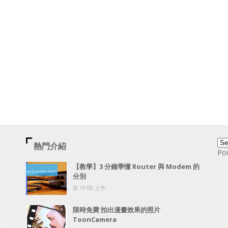
熱門介紹
Po
【教學】3 分鐘學懂 Router 與 Modem 的
分別
10:00 上午
限時免費 拍出漫畫效果的照片
ToonCamera