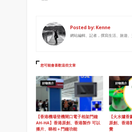
Posted by:
Kenne
網站編輯、記者，撰寫生活、旅遊、
您可能會喜歡這些文章
好物推介
好物推介
【香港機場登機閘口電子相架門鐘
【火水爐香薰
AH-HA】香港原創、香港製作 可以
原創、香港
播片、睇相＋門鐘功能
覺