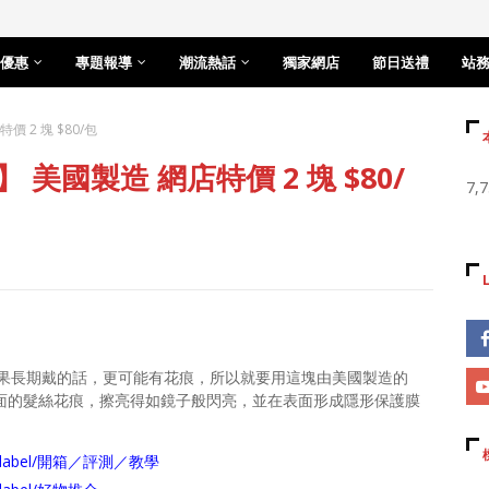
優惠
專題報導
潮流熱話
獨家網店
節日送禮
站
價 2 塊 $80/包
】 美國製造 網店特價 2 塊 $80/
7,
果長期戴的話，更可能有花痕，所以就要用這塊由美國製造的
面的髮絲花痕，擦亮得如鏡子般閃亮，並在表面形成隱形保護膜
arch/label/開箱／評測／教學