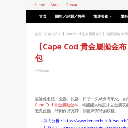
Home
About
Contact
首頁
開箱／評測／教學
旅遊美食
限時
首頁
好物推介
【Cape Cod 貴金屬拋金布】 美國製造 網店特
【Cape Cod 貴金屬拋金布
包
Kenne
無論係名錶、金器、銀器，日子一久就會有氧化，如
Cape Cod 貴金屬拋金布
，就能能大幅度抹去金屬表
避免侵蝕，時刻保持亮澤，回復新買時的模樣。
深入分析：
https://www.kennechu.info/se