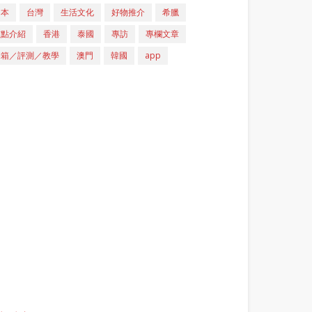
日本
台灣
生活文化
好物推介
希臘
重點介紹
香港
泰國
專訪
專欄文章
開箱／評測／教學
澳門
韓國
app