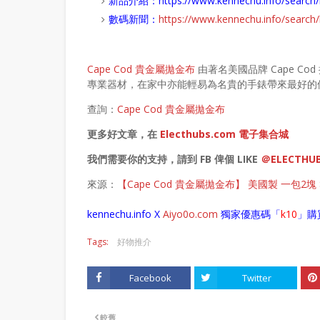
新品介紹：
https://www.kennechu.info/sear
數碼新聞：
https://www.kennechu.info/sear
Cape Cod 貴金屬拋金布
由著名美國品牌 Cape Cod
專業器材，在家中亦能輕易為名貴的手錶帶來最好的
查詢：
Cape Cod 貴金屬拋金布
更多好文章，在
Electhubs.com 電子集合城
我們需要你的支持，請到 FB 俾個 LIKE
＠ELECTHU
來源：
【Cape Cod 貴金屬拋金布】 美國製 一包2塊 
kennechu.info X
Aiyo0o
.com
獨家優惠碼「
k10
」購
Tags:
好物推介
Facebook
Twitter
較舊