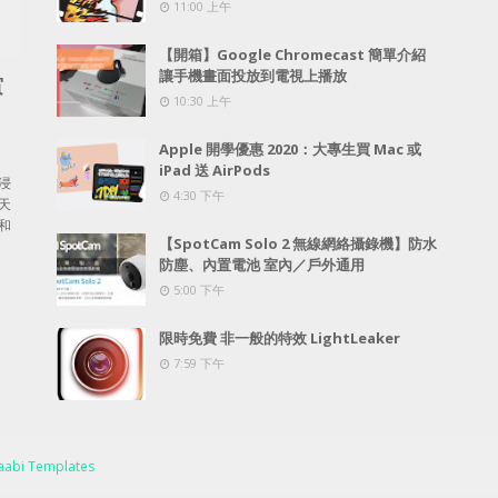
11:00 上午
【開箱】Google Chromecast 簡單介紹
讓手機畫面投放到電視上播放
賞
10:30 上午
Apple 開學優惠 2020：大專生買 Mac 或
iPad 送 AirPods
浸
4:30 下午
天
和
【SpotCam Solo 2 無線網絡攝錄機】防水
防塵、內置電池 室內／戶外通用
5:00 下午
限時免費 非一般的特效 LightLeaker
7:59 下午
abi Templates