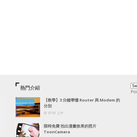
熱門介紹
Po
【教學】3 分鐘學懂 Router 與 Modem 的
分別
10:00 上午
限時免費 拍出漫畫效果的照片
ToonCamera