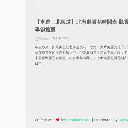
【車遊．北海道】北海道賞花時間表 觀
季節推薦
Kenne
5:52 下午
冬去春來，如果你想到北海道賞花，欣賞一大片美麗的花田，
沉在薰衣草的浪漫氣氛之中，但是北海道位於日本最北端，冬
下雪至到雪完全融化，約有半年時間，加上氣候變化與花期亦
日本…
Crafted with
by
TemplatesYard
| Distributed by
Gooya