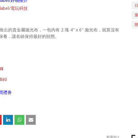
ch/label/好物推介
ch/label/電玩科技
 推出的貴金屬拋光布，一包內有 2 塊 4" x 6" 拋光布，就算沒有
保養，讓名錶保持最好的狀態。
BS
$80
買禮券
較新的