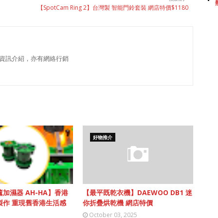
【SpotCam Ring 2】台灣製 智能門鈴套裝 網店特價$1180
資訊介紹，亦有網絡行銷
好物推介
加濕器 AH-HA】香港
【最平既乾衣機】DAEWOO DB1 迷
製作 重現舊香港生活感
你折疊烘乾機 網店特價
October 03, 2025