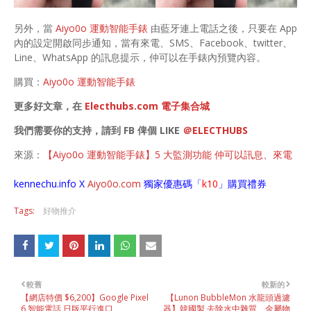
另外，當
Aiyo0o 運動智能手錶
由藍牙連上電話之後，只要在 App
內的設定開啟同步通知，當有來電、SMS、Facebook、twitter、
Line、WhatsApp 的訊息提示，仲可以在手錶內預覽內容。
購買：
Aiyo0o 運動智能手錶
更多好文章，在
Electhubs.com 電子集合城
我們需要你的支持，請到 FB 俾個 LIKE
＠ELECTHUBS
來源：
【Aiyo0o 運動智能手錶】5 大監測功能 仲可以訊息、來電
kennechu.info X
Aiyo0o
.com
獨家優惠碼「
k10
」購買禮券
Tags:
好物推介
較舊
較新的
【網店特價 $6,200】Google Pixel
【Lunon BubbleMon 水龍頭過濾
6 智能電話 日版平行進口
器】韓國製 去除水中雜質、金屬物