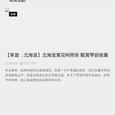
精選焦點
日本
【車遊．北海道】北海道賞花時間表 觀賞季節推薦
Kenne
5:52 下午
冬去春來，如果你想到北海道賞花，欣賞一大片美麗的花田，浸沉在薰衣草的
浪漫氣氛之中，但是北海道位於日本最北端，冬天下雪至到雪完全融化，約有
半年時間，加上氣候變化與花期亦和日本…