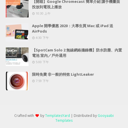
【開箱】Google Chromecast 簡單介紹 讓手機畫面
投放到電視上播放
10:30 上午
Apple 開學優惠 2020：大專生買 Mac 或 iPad 送
AirPods
4:30 下午
【SpotCam Solo 2 無線網絡攝錄機】防水防塵、內置
電池 室內／戶外通用
5:00 下午
限時免費 非一般的特效 LightLeaker
7:59 下午
Crafted with
by
TemplatesYard
| Distributed by
Gooyaabi
Templates