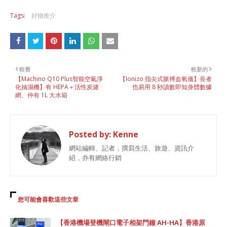
Tags:
好物推介
較舊
較新的
【Machino Q10 Plus智能空氣淨
【Ionizo 指尖式脈搏血氧儀】長者
化抽濕機】有 HEPA＋活性炭濾
也易用 8 秒讀數即知身體數據
網、仲有 1L 大水箱
Posted by:
Kenne
網站編輯、記者，撰寫生活、旅遊、資訊介
紹，亦有網絡行銷
您可能會喜歡這些文章
【香港機場登機閘口電子相架門鐘 AH-HA】香港原