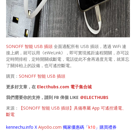
SONOFF 智能 USB 插頭
全面適配所有 USB 插頭，透過 WiFi 連
接上網，就可以用《eWeLink》，即可實現搖距遠程開關，亦可設
定時間排程，定時開關或斷電，電話從此不會再過度充電，就算忘
了關掉枱上的設備，也可遙控斷電。
購買：
SONOFF 智能 USB 插頭
更多好文章，在
Electhubs.com 電子集合城
我們需要你的支持，請到 FB 俾個 LIKE
＠ELECTHUBS
來源：
【SONOFF 智能 USB 插頭】具備專屬 App 可遙控通電、
斷電
kennechu.info X
Aiyo0o
.com
獨家優惠碼「
k10
」購買禮券