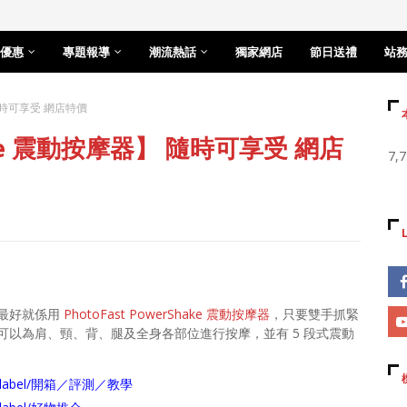
優惠
專題報導
潮流熱話
獨家網店
節日送禮
站
】 隨時可享受 網店特價
hake 震動按摩器】 隨時可享受 網店
7,
最好就係用
PhotoFast PowerShake 震動按摩器
，只要雙手抓緊
以為肩、頸、背、腿及全身各部位進行按摩，並有 5 段式震動
arch/label/開箱／評測／教學