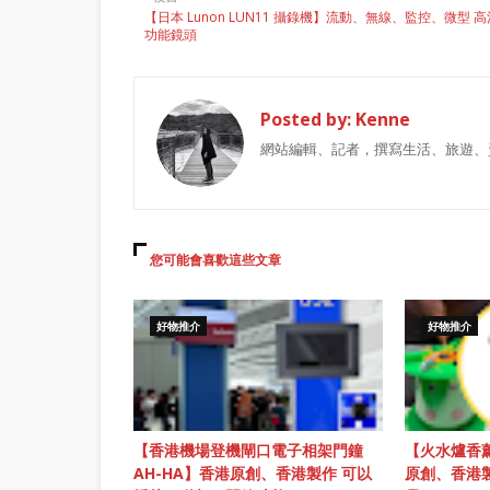
【日本 Lunon LUN11 攝錄機】流動、無線、監控、微型 
功能鏡頭
Posted by:
Kenne
網站編輯、記者，撰寫生活、旅遊、
您可能會喜歡這些文章
好物推介
好物推介
【香港機場登機閘口電子相架門鐘
【火水爐香薰
AH-HA】香港原創、香港製作 可以
原創、香港