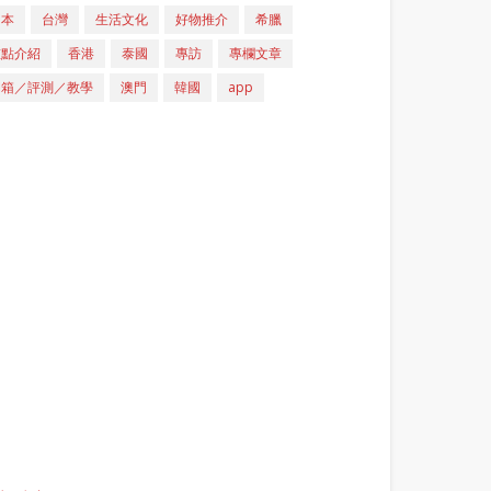
日本
台灣
生活文化
好物推介
希臘
重點介紹
香港
泰國
專訪
專欄文章
開箱／評測／教學
澳門
韓國
app