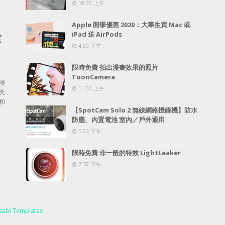
10:30 上午
Apple 開學優惠 2020：大專生買 Mac 或
iPad 送 AirPods
賞
4:30 下午
限時免費 拍出漫畫效果的照片
ToonCamera
浸
11:00 上午
天
和
【SpotCam Solo 2 無線網絡攝錄機】防水
防塵、內置電池 室內／戶外通用
5:00 下午
限時免費 非一般的特效 LightLeaker
7:59 下午
abi Templates