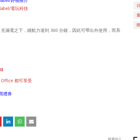
ch/label/好物推介
ch/label/電玩科技
充滿電之下，續航力達到 360 分鐘，因此可帶出外使用，而系
BS
 Office 都可享受
買禮券
較新的