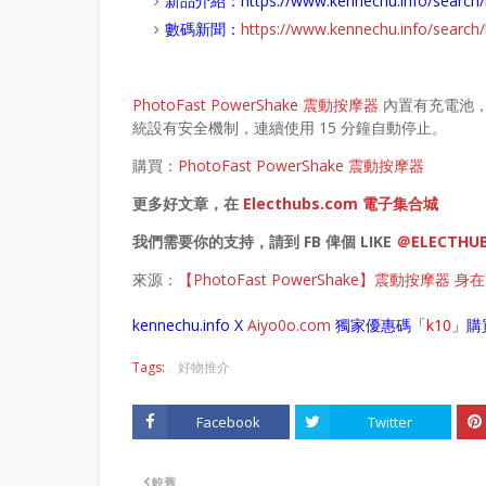
新品介紹：
https://www.kennechu.info/sear
數碼新聞：
https://www.kennechu.info/sear
PhotoFast PowerShake 震動按摩器
內置有充電池，
統設有安全機制，連續使用 15 分鐘自動停止。
購買：
PhotoFast PowerShake 震動按摩器
更多好文章，在
Electhubs.com 電子集合城
我們需要你的支持，請到 FB 俾個 LIKE
＠ELECTHU
來源：
【PhotoFast PowerShake】震動按摩器 身在
kennechu.info X
Aiyo0o
.com
獨家優惠碼「
k10
」購
Tags:
好物推介
Facebook
Twitter
較舊