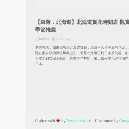
【車遊．北海道】北海道賞花時間表 觀
季節推薦
Kenne
5:52 下午
冬去春來，如果你想到北海道賞花，欣賞一大片美麗的花田，
沉在薰衣草的浪漫氣氛之中，但是北海道位於日本最北端，冬
下雪至到雪完全融化，約有半年時間，加上氣候變化與花期亦
日本…
Crafted with
by
TemplatesYard
| Distributed by
Gooya