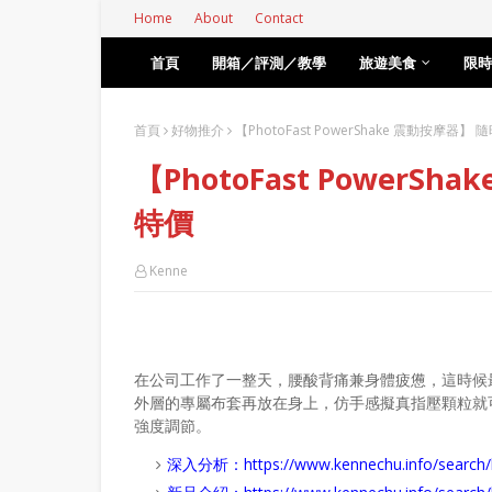
Home
About
Contact
首頁
開箱／評測／教學
旅遊美食
限時
首頁
好物推介
【PhotoFast PowerShake 震動按摩器
【PhotoFast PowerS
特價
Kenne
在公司工作了一整天，腰酸背痛兼身體疲憊，這時候
外層的專屬布套再放在身上，仿手感擬真指壓顆粒就可
強度調節。
深入分析：
https://www.kennechu.info/se