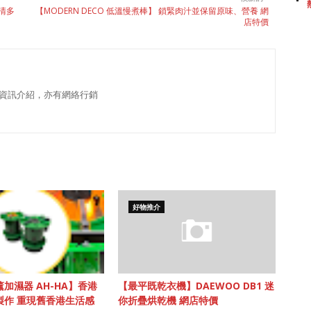
高清多
【MODERN DECO 低溫慢煮棒】 鎖緊肉汁並保留原味、營養 網
店特價
資訊介紹，亦有網絡行銷
好物推介
加濕器 AH-HA】香港
【最平既乾衣機】DAEWOO DB1 迷
製作 重現舊香港生活感
你折疊烘乾機 網店特價