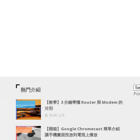
熱門介紹
Po
【教學】3 分鐘學懂 Router 與 Modem 的
分別
10:00 上午
【開箱】Google Chromecast 簡單介紹
讓手機畫面投放到電視上播放