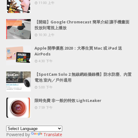
11:00 上午
【開箱】Google Chromecast 簡單介紹 讓手機畫面
投放到電視上播放
10:30 上午
Apple 開學優惠 2020：大專生買 Mac 或 iPad 送
AirPods
4:30 下午
【SpotCam Solo 2 無線網絡攝錄機】防水防塵、內置
電池 室內／戶外通用
5:00 下午
限時免費 非一般的特效 LightLeaker
7:59 下午
Powered by
Translate