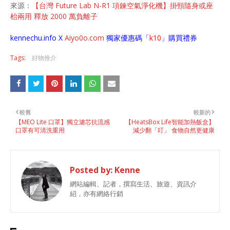
來源：
【台灣 Future Lab N-R1 項鍊空氣淨化機】掛頸隨身或座
枱兩用 釋放 2000 萬負離子
kennechu.info X
Aiyo0o
.com
獨家優惠碼「
k10
」購買禮券
Tags:
好物推介
較舊
較新的
【MEO Lite 口罩】獨立濾芯抗流感
【HeatsBox Life智能加熱飯盒】
口罩有可清洗重用
減少翻「叮」 食物自然更健康
Posted by:
Kenne
網站編輯、記者，撰寫生活、旅遊、資訊介
紹，亦有網絡行銷