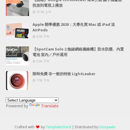
投放到電視上播放
10:30 上午
Apple 開學優惠 2020：大專生買 Mac 或 iPad 送
AirPods
4:30 下午
【SpotCam Solo 2 無線網絡攝錄機】防水防塵、內置
電池 室內／戶外通用
5:00 下午
限時免費 非一般的特效 LightLeaker
7:59 下午
Powered by
Translate
Crafted with
by
TemplatesYard
| Distributed by
Gooyaabi