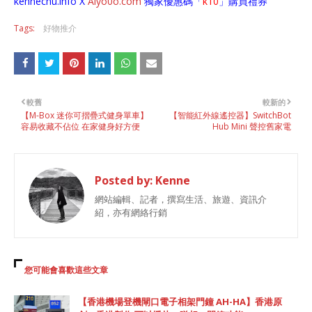
kennechu.info X
Aiyo0o
.com
獨家優惠碼「
k10
」購買禮券
Tags:
好物推介
較舊
較新的
【M-Box 迷你可摺疊式健身單車】
【智能紅外線遙控器】SwitchBot
容易收藏不佔位 在家健身好方便
Hub Mini 聲控舊家電
Posted by:
Kenne
網站編輯、記者，撰寫生活、旅遊、資訊介
紹，亦有網絡行銷
您可能會喜歡這些文章
【香港機場登機閘口電子相架門鐘 AH-HA】香港原