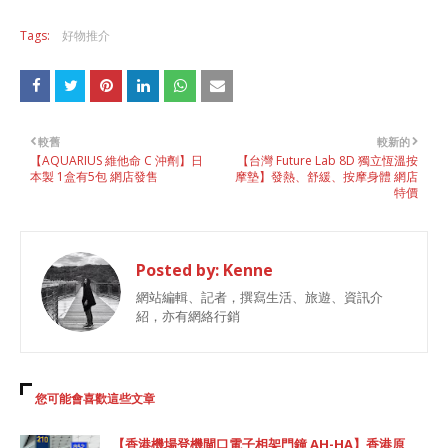
Tags:
好物推介
較舊
較新的
【AQUARIUS 維他命 C 沖劑】日
【台灣 Future Lab 8D 獨立恆溫按
本製 1盒有5包 網店發售
摩墊】發熱、舒緩、按摩身體 網店
特價
Posted by:
Kenne
網站編輯、記者，撰寫生活、旅遊、資訊介
紹，亦有網絡行銷
您可能會喜歡這些文章
【香港機場登機閘口電子相架門鐘 AH-HA】香港原