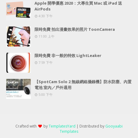
Apple 開學優惠 2020：大專生買 Mac 或 iPad 送
AirPods
4:30 下午
限時免費 拍出漫畫效果的照片 ToonCamera
11:00 上午
限時免費 非一般的特效 LightLeaker
7:59 下午
【SpotCam Solo 2 無線網絡攝錄機】防水防塵、內置
電池 室內／戶外通用
5:00 下午
Crafted with
by
TemplatesYard
| Distributed by
Gooyaabi
Templates