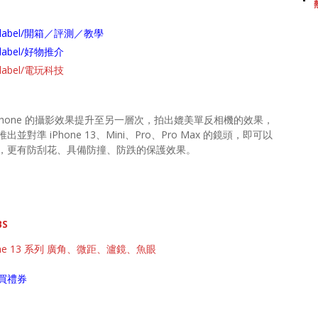
arch/label/開箱／評測／教學
ch/label/好物推介
ch/label/電玩科技
Phone 的攝影效果提升至另一層次，拍出媲美單反相機的效果，
 iPhone 13、Mini、Pro、Pro Max 的鏡頭，即可以
，更有防刮花、具備防撞、防跌的保護效果。
BS
one 13 系列 廣角、微距、瀘鏡、魚眼
買禮券