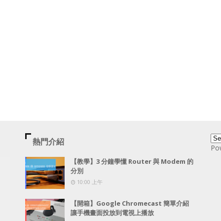
熱門介紹
Po
【教學】3 分鐘學懂 Router 與 Modem 的
分別
10:00 上午
【開箱】Google Chromecast 簡單介紹
讓手機畫面投放到電視上播放