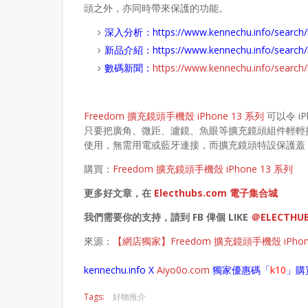
頭之外，亦同時帶來保護的功能。
深入分析：
https://www.kennechu.info/se
新品介紹：
https://www.kennechu.info/sear
數碼新聞：
https://www.kennechu.info/sear
Freedom 擴充鏡頭手機殼 iPhone 13 系列
可以令 i
只要把廣角、微距、瀘鏡、魚眼等擴充鏡頭組件輕輕推出並對準
使用，無需用電或藍牙連接，而擴充鏡頭特設保護蓋
購買：
Freedom 擴充鏡頭手機殼 iPhone 13 系列
更多好文章，在
Electhubs.com 電子集合城
我們需要你的支持，請到 FB 俾個 LIKE
＠ELECTHU
來源：
【網店獨家】Freedom 擴充鏡頭手機殼 iPh
kennechu.info X
Aiyo0o
.com
獨家優惠碼「
k10
」購
Tags:
好物推介