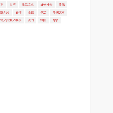
日本
台灣
生活文化
好物推介
希臘
重點介紹
香港
泰國
專訪
專欄文章
開箱／評測／教學
澳門
韓國
app