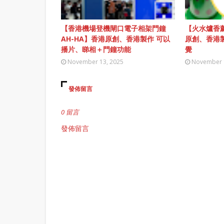
【香港機場登機閘口電子相架門鐘
【火水爐香薰
AH-HA】香港原創、香港製作 可以
原創、香港
播片、睇相＋門鐘功能
覺
November 13, 2025
November 
發佈留言
0 留言
發佈留言