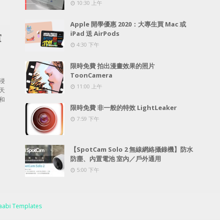
10:30 上午
Apple 開學優惠 2020：大專生買 Mac 或
iPad 送 AirPods
賞
4:30 下午
限時免費 拍出漫畫效果的照片
ToonCamera
浸
11:00 上午
天
和
限時免費 非一般的特效 LightLeaker
7:59 下午
【SpotCam Solo 2 無線網絡攝錄機】防水
防塵、內置電池 室內／戶外通用
5:00 下午
abi Templates