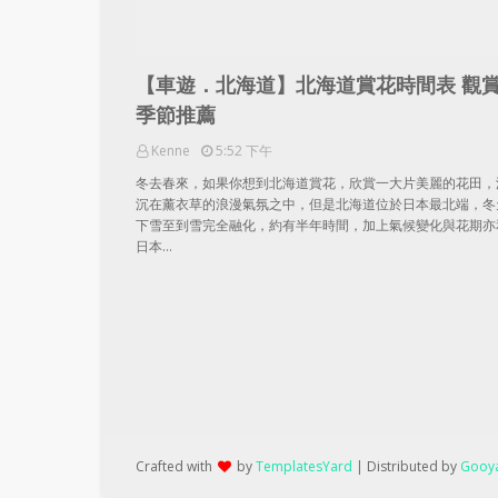
【車遊．北海道】北海道賞花時間表 觀
季節推薦
Kenne
5:52 下午
冬去春來，如果你想到北海道賞花，欣賞一大片美麗的花田，
沉在薰衣草的浪漫氣氛之中，但是北海道位於日本最北端，冬
下雪至到雪完全融化，約有半年時間，加上氣候變化與花期亦
日本…
Crafted with
by
TemplatesYard
| Distributed by
Gooya