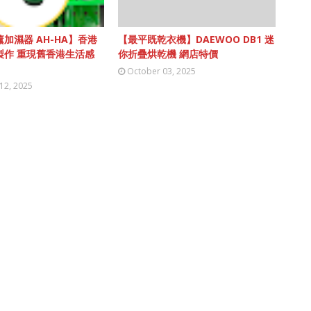
加濕器 AH-HA】香港
【最平既乾衣機】DAEWOO DB1 迷
製作 重現舊香港生活感
你折疊烘乾機 網店特價
October 03, 2025
12, 2025