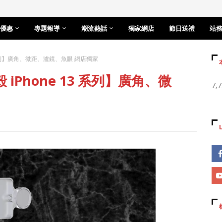
優惠
專題報導
潮流熱話
獨家網店
節日送禮
站
13 系列】廣角、微距、瀘鏡、魚眼 網店獨家
 iPhone 13 系列】廣角、微
7,