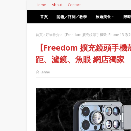
Home
About
Contact
首頁
開箱／評測／教學
旅遊美食
限時
首頁
好物推介
【Freedom 擴充鏡頭手機殼 iPhone 
【Freedom 擴充鏡頭手機殼
距、瀘鏡、魚眼 網店獨家
Kenne