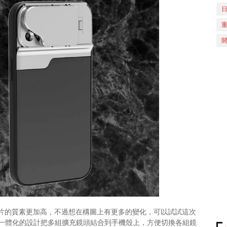
格，相片的質素更加高，不過想在構圖上有更多的變化，可以試試這次
一體化的設計把多組擴充鏡頭結合到手機殼上，方便切換各組鏡