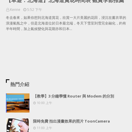
【車遊．北海道】北海道賞花時間表 觀賞季節推薦
Kenne
5:52 下午
冬去春來，如果你想到北海道賞花，欣賞一大片美麗的花田，浸沉在薰衣草的
浪漫氣氛之中，但是北海道位於日本最北端，冬天下雪至到雪完全融化，約有
半年時間，加上氣候變化與花期亦和日本…
熱門介紹
【教學】3 分鐘學懂 Router 與 Modem 的分別
10:00 上午
限時免費 拍出漫畫效果的照片 ToonCamera
11:00 上午