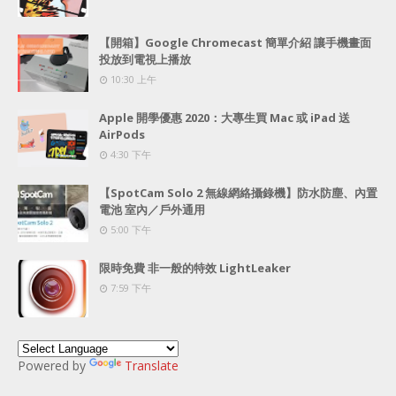
【開箱】Google Chromecast 簡單介紹 讓手機畫面
投放到電視上播放
10:30 上午
Apple 開學優惠 2020：大專生買 Mac 或 iPad 送
AirPods
4:30 下午
【SpotCam Solo 2 無線網絡攝錄機】防水防塵、內置
電池 室內／戶外通用
5:00 下午
限時免費 非一般的特效 LightLeaker
7:59 下午
Powered by
Translate