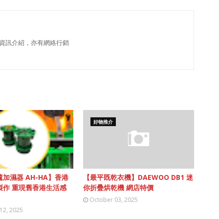
資訊介紹，亦有網絡行銷
好物推介
加濕器 AH-HA】香港
【最平既乾衣機】DAEWOO DB1 迷
製作 重現舊香港生活感
你折疊烘乾機 網店特價
October 03, 2025
12, 2025