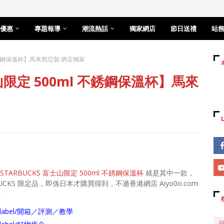
優惠
專題報導
潮流熱話
獨家網店
節日送禮
站
l 不銹鋼保溫杯】馬來西亞製 網店獨家
士山限定 500ml 不銹鋼保溫杯】馬來
STARBUCKS 富士山限定 500ml 不銹鋼保溫杯
就是其中一款，
UCKS 限定品，即係日本才購買得到，不過香港網店 Aiyo0o.com
。
arch/label/開箱／評測／教學