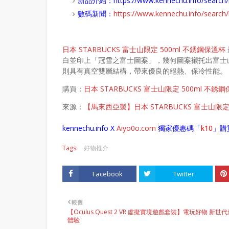
新品介紹：
https://www.kennechu.info/sear
數碼新聞：
https://www.kennechu.info/sear
日本 STARBUCKS 富士山限定 500ml 不銹鋼保溫杯
白並印上「冠雪之富士圖案」，幾何圖案襯托出富士
則具有真空雙層結構，帶來優良的絕熱、保冷性能。
購買：
日本 STARBUCKS 富士山限定 500ml 不銹
來源：
【馬來西亞製】日本 STARBUCKS 富士山限定
kennechu.info X
Aiyo0o
.com
獨家優惠碼「
k10
」購
Tags:
好物推介
Facebook
Twitter
較舊
【Oculus Quest 2 VR 虛擬實境遊戲套裝】電玩好物 新世
體驗