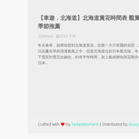
【車遊．北海道】北海道賞花時間表 觀
季節推薦
Kenne
5:52 下午
冬去春來，如果你想到北海道賞花，欣賞一大片美麗的花田，
沉在薰衣草的浪漫氣氛之中，但是北海道位於日本最北端，冬
下雪至到雪完全融化，約有半年時間，加上氣候變化與花期亦
日本…
Crafted with
by
TemplatesYard
| Distributed by
Gooya