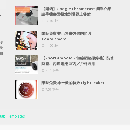
【開箱】Google Chromecast 簡單介紹
讓手機畫面投放到電視上播放
賞
10:30 上午
限時免費 拍出漫畫效果的照片
ToonCamera
浸
11:00 上午
天
和
【SpotCam Solo 2 無線網絡攝錄機】防水
防塵、內置電池 室內／戶外通用
5:00 下午
限時免費 非一般的特效 LightLeaker
7:59 下午
abi Templates