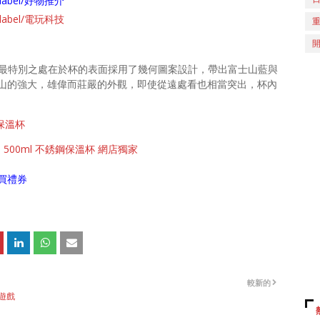
ch/label/好物推介
ch/label/電玩科技
最特別之處在於杯的表面採用了幾何圖案設計，帶出富士山藍與
山的強大，雄偉而莊嚴的外觀，即使從遠處看也相當突出，杯內
鋼保溫杯
 500ml 不銹鋼保溫杯 網店獨家
買禮券
較新的
代遊戲