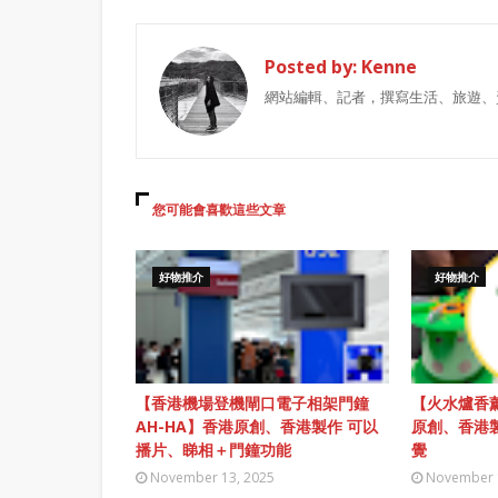
Posted by:
Kenne
網站編輯、記者，撰寫生活、旅遊、
您可能會喜歡這些文章
好物推介
好物推介
【香港機場登機閘口電子相架門鐘
【火水爐香薰
AH-HA】香港原創、香港製作 可以
原創、香港
播片、睇相＋門鐘功能
覺
November 13, 2025
November 