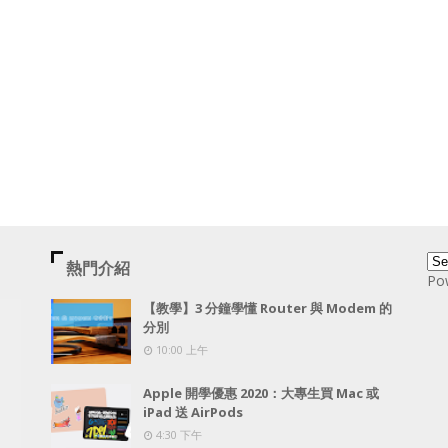
熱門介紹
Po
【教學】3 分鐘學懂 Router 與 Modem 的
分別
10:00 上午
Apple 開學優惠 2020：大專生買 Mac 或
iPad 送 AirPods
4:30 下午