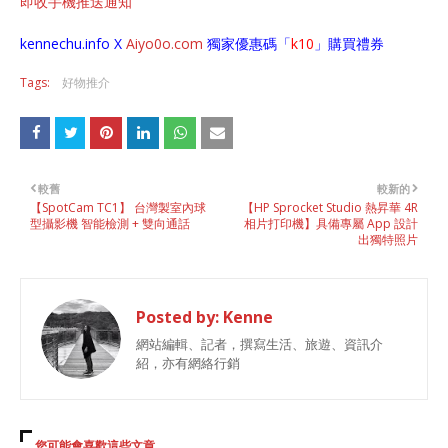
即收手機推送通知
kennechu.info X
Aiyo0o
.com
獨家優惠碼「
k10
」購買禮券
Tags:
好物推介
較舊
較新的
【SpotCam TC1】 台灣製室內球
【HP Sprocket Studio 熱昇華 4R
型攝影機 智能檢測 + 雙向通話
相片打印機】具備專屬 App 設計
出獨特照片
Posted by:
Kenne
網站編輯、記者，撰寫生活、旅遊、資訊介
紹，亦有網絡行銷
您可能會喜歡這些文章