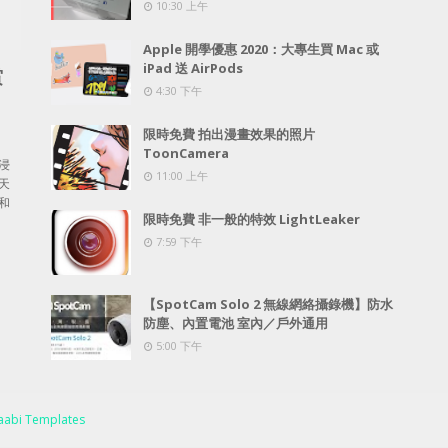
10:30 上午
Apple 開學優惠 2020：大專生買 Mac 或
iPad 送 AirPods
賞
4:30 下午
限時免費 拍出漫畫效果的照片
ToonCamera
浸
11:00 上午
天
和
限時免費 非一般的特效 LightLeaker
7:59 下午
【SpotCam Solo 2 無線網絡攝錄機】防水
防塵、內置電池 室內／戶外通用
5:00 下午
abi Templates