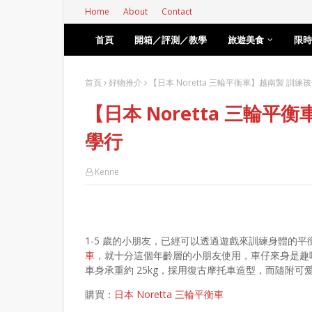
Home
About
Contact
首頁
開箱／評測／教學
旅遊美食
限時
首頁
好物推介
【日本 Noretta 三輪平衡車】越南製 訓
【日本 Noretta 三輪
學行
Kenne
1-5 歲的小朋友，已經可以透過遊戲來訓練身體的
車
，就十分這個年齡層的小朋友使用，車仔來身是趣味
車身承重約 25kg，採用復古摩托車造型，而隨附
購買：
日本 Noretta 三輪平衡車