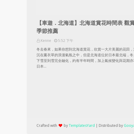
【車遊．北海道】北海道賞花時間表 觀
季節推薦
Kenne
5:52 下午
冬去春來，如果你想到北海道賞花，欣賞一大片美麗的花田，
沉在薰衣草的浪漫氣氛之中，但是北海道位於日本最北端，冬
下雪至到雪完全融化，約有半年時間，加上氣候變化與花期亦
日本…
Crafted with
by
TemplatesYard
| Distributed by
Gooya