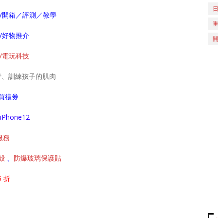
/label/開箱／評測／教學
abel/好物推介
abel/電玩科技
學行、訓練孩子的肌肉
買禮券
Phone12
服務
護殼
、
防爆玻璃保護貼
5 折