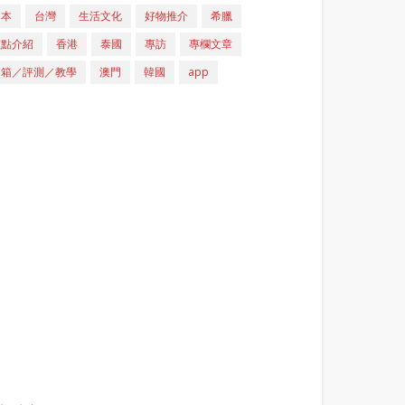
日本
台灣
生活文化
好物推介
希臘
重點介紹
香港
泰國
專訪
專欄文章
開箱／評測／教學
澳門
韓國
app