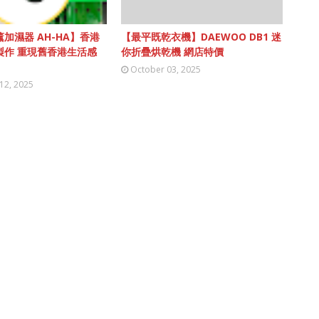
加濕器 AH-HA】香港
【最平既乾衣機】DAEWOO DB1 迷
製作 重現舊香港生活感
你折疊烘乾機 網店特價
October 03, 2025
12, 2025