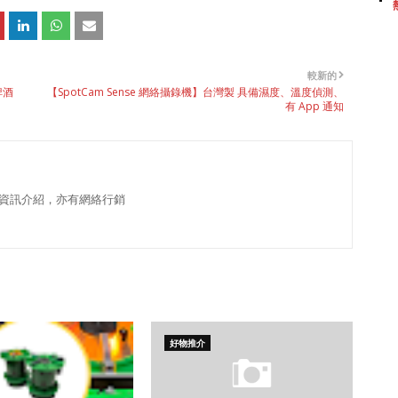
較新的
啤酒
【SpotCam Sense 網絡攝錄機】台灣製 具備濕度、溫度偵測、
有 App 通知
資訊介紹，亦有網絡行銷
好物推介