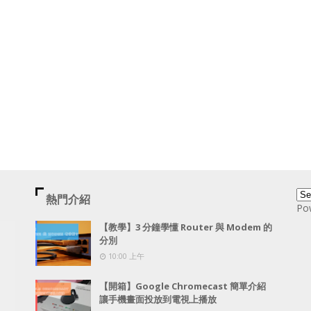
熱門介紹
Po
【教學】3 分鐘學懂 Router 與 Modem 的
分別
10:00 上午
【開箱】Google Chromecast 簡單介紹
讓手機畫面投放到電視上播放