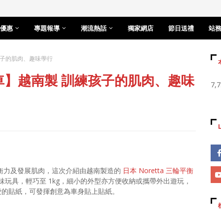
優惠
專題報導
潮流熱話
獨家網店
節日送禮
站
練孩子的肌肉、趣味學行
平衡車】越南製 訓練孩子的肌肉、趣味
7,
平衡力及發展肌肉，這次介紹由越南製造的
日本 Noretta 三輪平衡
玩具，輕巧至 1kg，細小的外型亦方便收納或攜帶外出遊玩，
可愛的貼紙，可發揮創意為車身貼上貼紙。