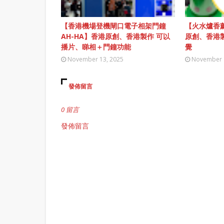
【香港機場登機閘口電子相架門鐘
【火水爐香薰
AH-HA】香港原創、香港製作 可以
原創、香港
播片、睇相＋門鐘功能
覺
November 13, 2025
November 
發佈留言
0 留言
發佈留言