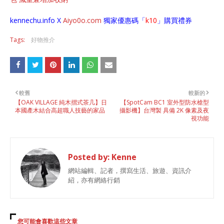
kennechu.info X
Aiyo0o
.com
獨家優惠碼「
k10
」購買禮券
Tags:
好物推介
較舊
較新的
【OAK VILLAGE 純木摺式茶几】日
【SpotCam BC1 室外型防水槍型
本國產木結合高超職人技藝的家品
攝影機】台灣製 具備 2K 像素及夜
視功能
Posted by:
Kenne
網站編輯、記者，撰寫生活、旅遊、資訊介
紹，亦有網絡行銷
您可能會喜歡這些文章