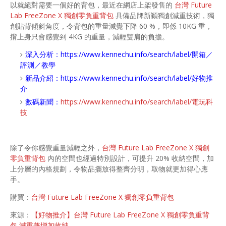
以就絕對需要一個好的背包，最近在網店上架發售的
台灣 Future
Lab FreeZone X 獨創零負重背包
具備品牌新穎獨創減重技術，獨
創貼背傾斜角度，令背包的重量減覺下降 60 %，即係 10KG 重，
揹上身只會感覺到 4KG 的重量，減輕雙肩的負擔。
深入分析：
https://www.kennechu.info/search/label/開箱／
評測／教學
新品介紹：
https://www.kennechu.info/search/label/好物推
介
數碼新聞：
https://www.kennechu.info/search/label/電玩科
技
除了令你感覺重量減輕之外，
台灣 Future Lab FreeZone X 獨創
零負重背包
內的空間也經過特別設計，可提升 20% 收納空間，加
上分層的內格規劃，令物品擺放得整齊分明，取物就更加得心應
手。
購買：
台灣 Future Lab FreeZone X 獨創零負重背包
來源：
【好物推介】台灣 Future Lab FreeZone X 獨創零負重背
包 減重兼增加收納