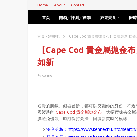
Home
About
Contact
首頁
開箱／評測／教學
旅遊美食
限時
首頁
好物推介
【Cape Cod 貴金屬拋金布】美國製造 
【Cape Cod 貴金屬拋
如新
Kenne
名貴的腕錶、銀器首飾，都可以突顯你的身份，不過
國製造的
Cape Cod 貴金屬拋金布
，大幅度抹去金屬
膜避免侵蝕，時刻保持亮澤，回復新買時的模樣。
深入分析：
https://www.kennechu.info/se