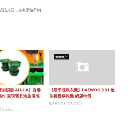
資訊介紹，亦有網絡行銷
好物推介
加濕器 AH-HA】香港
【最平既乾衣機】DAEWOO DB1 迷
製作 重現舊香港生活感
你折疊烘乾機 網店特價
October 03, 2025
12, 2025