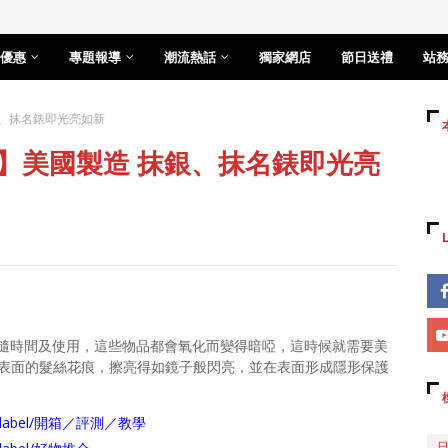
優惠
專題報導
潮流熱話
獨家網店
節日送禮
站
抹銀、抹名錶即光亮如新
金布】美國製造 抹銀、抹名錶即光亮
隨時間及使用，這些物品都會氧化而變得暗啞，這時候就需要美
表面的髮絲花痕，擦亮得如鏡子般閃亮，並在表面形成隱形保護
arch/label/開箱／評測／教學