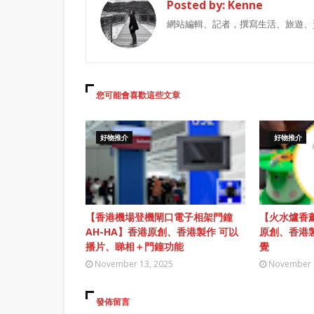
Posted by:
Kenne
網站編輯、記者，撰寫生活、旅遊、
您可能會喜歡這些文章
好物推介
好物推介
【香港機場登機閘口電子相架門鐘
【火水爐香薰
AH-HA】香港原創、香港製作 可以
原創、香港
播片、睇相＋門鐘功能
覺
November 13, 2025
November 
發佈留言