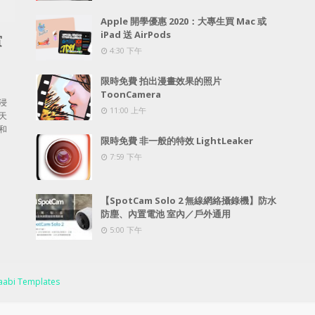
Apple 開學優惠 2020：大專生買 Mac 或
iPad 送 AirPods
賞
4:30 下午
限時免費 拍出漫畫效果的照片
ToonCamera
浸
11:00 上午
天
和
限時免費 非一般的特效 LightLeaker
7:59 下午
【SpotCam Solo 2 無線網絡攝錄機】防水
防塵、內置電池 室內／戶外通用
5:00 下午
abi Templates