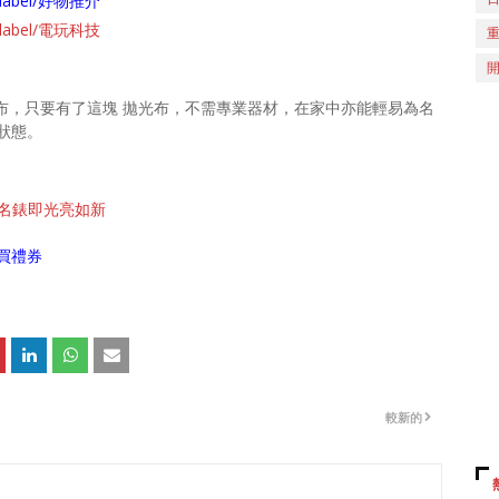
ch/label/好物推介
ch/label/電玩科技
6" 拋光布，只要有了這塊 拋光布，不需專業器材，在家中亦能輕易為名
狀態。
、抹名錶即光亮如新
買禮券
較新的