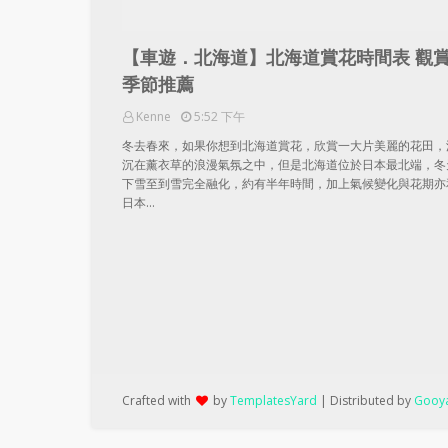
【車遊．北海道】北海道賞花時間表 觀
季節推薦
Kenne
5:52 下午
冬去春來，如果你想到北海道賞花，欣賞一大片美麗的花田，
沉在薰衣草的浪漫氣氛之中，但是北海道位於日本最北端，冬
下雪至到雪完全融化，約有半年時間，加上氣候變化與花期亦
日本…
Crafted with
by
TemplatesYard
| Distributed by
Gooya