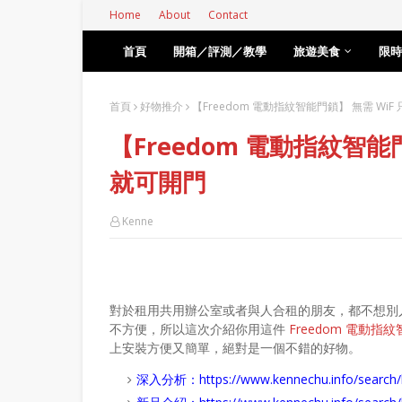
Home
About
Contact
首頁
開箱／評測／教學
旅遊美食
限時
首頁
好物推介
【Freedom 電動指紋智能門鎖】 無需 Wi
【Freedom 電動指紋智能
就可開門
Kenne
對於租用共用辦公室或者與人合租的朋友，都不想別
不方便，所以這次介紹你用這件
Freedom 電動指
上安裝方便又簡單，絕對是一個不錯的好物。
深入分析：
https://www.kennechu.info/se