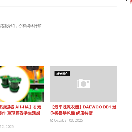
資訊介紹，亦有網絡行銷
好物推介
加濕器 AH-HA】香港
【最平既乾衣機】DAEWOO DB1 迷
製作 重現舊香港生活感
你折疊烘乾機 網店特價
October 03, 2025
12, 2025