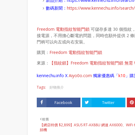
新品介紹：
https://www.kennechu.info/sear
數碼新聞：
https://www.kennechu.info/sear
Freedom 電動指紋智能門鎖
可儲存多達 30 個指紋，
接電源，不用擔心斷電的問題，同時也額外提供 2 條
門柄可以向左或向右安裝。
購買：
Freedom 電動指紋智能門鎖
來源：
【指紋鎖】Freedom 電動指紋智能門鎖 無需
kennechu.info X
Aiyo0o
.com
獨家優惠碼「
k10
」購
Tags:
好物推介
Facebook
Twitter
較舊
【網店特價 $2,899】ASUS RT-AX88U 網速 AX6000、WiFi 
頻機