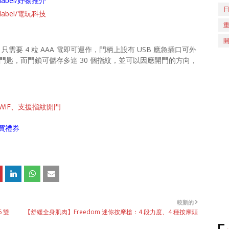
ch/label/好物推介
ch/label/電玩科技
只需要 4 粒 AAA 電即可運作，門柄上設有 USB 應急插口可外
門匙，而門鎖可儲存多達 30 個指紋，並可以因應開門的方向，
 WiF、支援指紋開門
買禮券
較新的
6 雙
【舒緩全身肌肉】Freedom 迷你按摩槍：4 段力度、4 種按摩頭