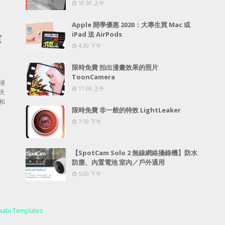
10:30 上午
Apple 開學優惠 2020：大專生買 Mac 或
iPad 送 AirPods
賞
4:30 下午
限時免費 拍出漫畫效果的照片
ToonCamera
浸
11:00 上午
天
和
限時免費 非一般的特效 LightLeaker
7:59 下午
【SpotCam Solo 2 無線網絡攝錄機】防水
防塵、內置電池 室內／戶外通用
5:00 下午
abi Templates