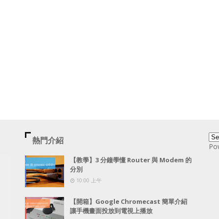
熱門介紹
Po
【教學】3 分鐘學懂 Router 與 Modem 的
分別
10:00 上午
【開箱】Google Chromecast 簡單介紹
讓手機畫面投放到電視上播放