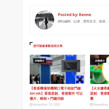
Posted by:
Kenne
網站編輯、記者，撰寫生活、旅遊、
您可能會喜歡這些文章
好物推介
好物推介
【香港機場登機閘口電子相架門鐘
【火水爐香薰
AH-HA】香港原創、香港製作 可以
原創、香港
播片、睇相＋門鐘功能
覺
November 13, 2025
November 