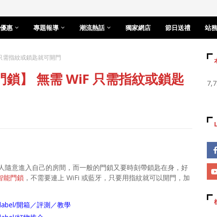
優惠
專題報導
潮流熱話
獨家網店
節日送禮
站
F 只需指紋或鎖匙就可開門
門鎖】 無需 WiF 只需指紋或鎖匙
7,
人隨意進入自己的房間，而一般的門鎖又要時刻帶鎖匙在身，好
紋智能門鎖
，不需要連上 WiFi 或藍牙，只要用指紋就可以開門，加
arch/label/開箱／評測／教學