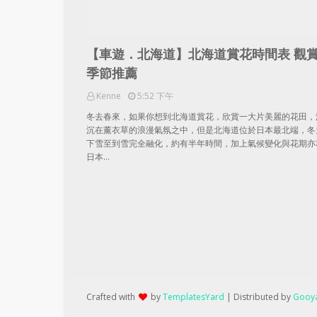
【車遊．北海道】北海道賞花時間表 觀
季節推薦
Kenne
5:52 下午
冬去春來，如果你想到北海道賞花，欣賞一大片美麗的花田，
沉在薰衣草的浪漫氣氛之中，但是北海道位於日本最北端，冬
下雪至到雪完全融化，約有半年時間，加上氣候變化與花期亦
日本…
Crafted with
by
TemplatesYard
| Distributed by
Gooya