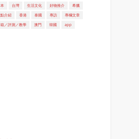
日本
台灣
生活文化
好物推介
希臘
重點介紹
香港
泰國
專訪
專欄文章
開箱／評測／教學
澳門
韓國
app