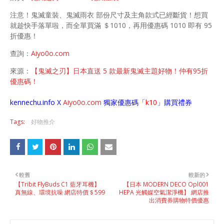
注意！鬼滅童裝、鬼滅雨衣 部份尺寸及主角款式已經斷貨！想買
就趁快手落單啦，而全單買滿 ＄1010，再用優惠碼 1010 即有 95
折優惠！
查詢：
Aiyo0o.com
來源：
【鬼滅之刃】日本直送 5 款最新鬼滅主題好物！仲有95折
優惠碼！
kennechu.info X
Aiyo0o
.com
獨家優惠碼「
k10
」購買禮券
Tags:
好物推介
較舊
較新的
【Tribit FlyBuds C1 藍牙耳機】
【日本 MODERN DECO Opl001
真無線、環境抗噪 網店特價＄599
HEPA 光觸媒空氣潔淨機】 網店推
出消費券購物特價優惠