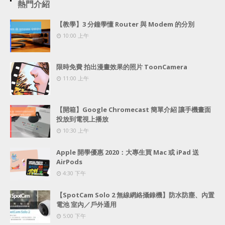
熱門介紹
【教學】3 分鐘學懂 Router 與 Modem 的分別
10:00 上午
限時免費 拍出漫畫效果的照片 ToonCamera
11:00 上午
【開箱】Google Chromecast 簡單介紹 讓手機畫面
投放到電視上播放
10:30 上午
Apple 開學優惠 2020：大專生買 Mac 或 iPad 送
AirPods
4:30 下午
【SpotCam Solo 2 無線網絡攝錄機】防水防塵、內置
電池 室內／戶外通用
5:00 下午