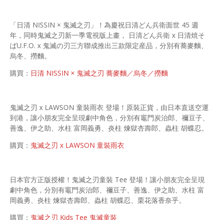
「日清 NISSIN × 鬼滅之刃」！為慶祝日清どん兵衛面世 45 週
年，同時鬼滅之刃新一季電視版上畫， 日清どん兵衛 x 日清焼そ
ばU.F.O. x 鬼滅の刃三方聯成推出三款限定産品，分別有蕎麥麵、
烏冬、撈麵。
購買：
日清 NISSIN × 鬼滅之刃 蕎麥麵／烏冬／撈麵
鬼滅之刃 x LAWSON 童裝雨衣 登場！原裝正貨，由日本直送空運
到港，讓小朋友完全呈現劇中角色，分別有竈門炭治郎、禰豆子、
善逸、伊之助、水柱 富岡義勇、炎柱 煉獄杏壽郎、蟲柱 胡蝶忍。
購買：
鬼滅之刃 x LAWSON 童裝雨衣
日本官方正版授權！鬼滅之刃童裝 Tee 登場！讓小朋友完全呈現
劇中角色，分別有竈門炭治郎、禰豆子、善逸、伊之助、水柱 富
岡義勇、炎柱 煉獄杏壽郎、蟲柱 胡蝶忍、栗花落香奈乎。
購買：
鬼滅之刃 Kids Tee 鬼滅童裝