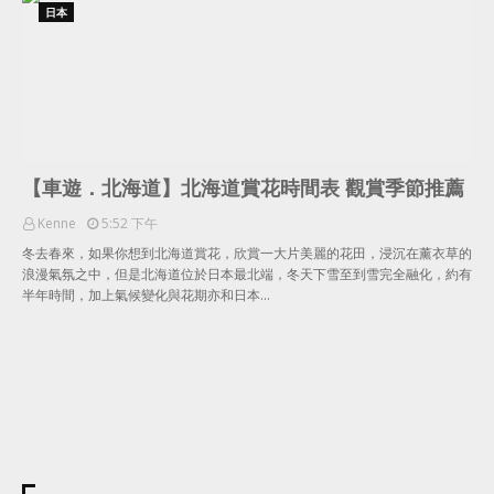
日本
【車遊．北海道】北海道賞花時間表 觀賞季節推薦
Kenne
5:52 下午
冬去春來，如果你想到北海道賞花，欣賞一大片美麗的花田，浸沉在薰衣草的
浪漫氣氛之中，但是北海道位於日本最北端，冬天下雪至到雪完全融化，約有
半年時間，加上氣候變化與花期亦和日本…