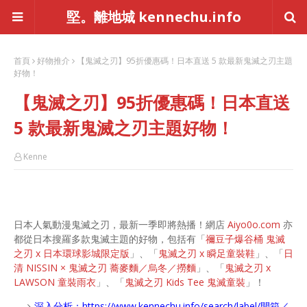
堅。離地城 kennechu.info
首頁
好物推介
【鬼滅之刃】95折優惠碼！日本直送 5 款最新鬼滅之刃主題
好物！
【鬼滅之刃】95折優惠碼！日本直送
5 款最新鬼滅之刃主題好物！
Kenne
日本人氣動漫鬼滅之刃，最新一季即將熱播！網店
Aiyo0o.com
亦
都從日本搜羅多款鬼滅主題的好物，包括有「
禰豆子爆谷桶 鬼滅
之刃 x 日本環球影城限定版
」、「
鬼滅之刃 x 瞬足童裝鞋
」、「
日
清 NISSIN × 鬼滅之刃 蕎麥麵／烏冬／撈麵
」、「
鬼滅之刃 x
LAWSON 童裝雨衣
」、「
鬼滅之刃 Kids Tee 鬼滅童裝
」！
深入分析：
https://www.kennechu.info/search/label/開箱／