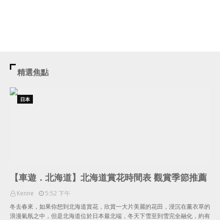
精選焦點
日本
【車遊．北海道】北海道賞花時間表 觀賞季節推薦
Kenne
5:52 下午
冬去春來，如果你想到北海道賞花，欣賞一大片美麗的花田，浸沉在薰衣草的
浪漫氣氛之中，但是北海道位於日本最北端，冬天下雪至到雪完全融化，約有