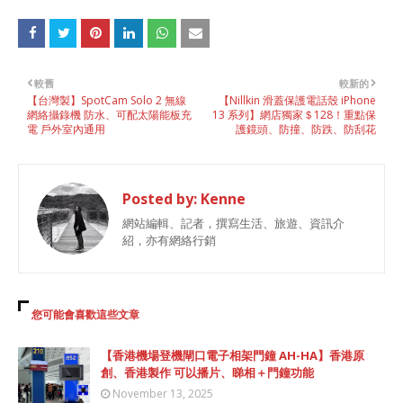
較舊
較新的
【台灣製】SpotCam Solo 2 無線
【Nillkin 滑蓋保護電話殼 iPhone
網絡攝錄機 防水、可配太陽能板充
13 系列】網店獨家＄128！重點保
電 戶外室內通用
護鏡頭、防撞、防跌、防刮花
Posted by:
Kenne
網站編輯、記者，撰寫生活、旅遊、資訊介
紹，亦有網絡行銷
您可能會喜歡這些文章
【香港機場登機閘口電子相架門鐘 AH-HA】香港原
創、香港製作 可以播片、睇相＋門鐘功能
November 13, 2025