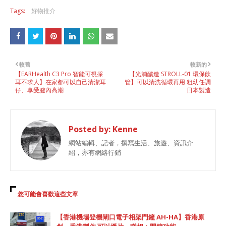
Tags:
好物推介
較舊
較新的
【EARHealth C3 Pro 智能可視採
【光浦釀造 STROLL-01 環保飲
耳不求人】在家都可以自己清潔耳
管】可以清洗循環再用 粗幼任調
仔、享受臚內高潮
日本製造
Posted by:
Kenne
網站編輯、記者，撰寫生活、旅遊、資訊介
紹，亦有網絡行銷
您可能會喜歡這些文章
【香港機場登機閘口電子相架門鐘 AH-HA】香港原