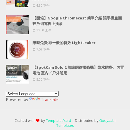
4:30 下午
【開箱】Google Chromecast 簡單介紹 讓手機畫面
投放到電視上播放
10:30 上午
限時免費 非一般的特效 LightLeaker
7:59 下午
【SpotCam Solo 2 無線網絡攝錄機】防水防塵、內置
電池 室內／戶外通用
5:00 下午
Powered by
Translate
Crafted with
by
TemplatesYard
| Distributed by
Gooyaabi
Templates