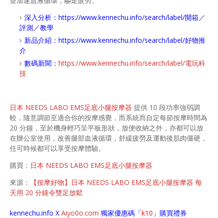
並加速血液循環，驅走疲勞。
深入分析：
https://www.kennechu.info/search/label/開箱／
評測／教學
新品介紹：
https://www.kennechu.info/search/label/好物推
介
數碼新聞：
https://www.kennechu.info/search/label/電玩科
技
日本 NEEDS LABO EMS足底小腿按摩器
提供 10 段功率強弱調
較，隨意調節至適合你的按摩感覺，而系統而自定每節按摩時間為
20 分鐘，至於機身輕巧呈平板形狀，放便收納之外，亦都可以放
在辦公室使用，改善腿部血液循環，舒緩疲勞及運動後肌肉僵硬，
任可時候都可以享受按摩體驗。
購買：
日本 NEEDS LABO EMS足底小腿按摩器
來源：
【按摩好物】日本 NEEDS LABO EMS足底小腿按摩器 每
天用 20 分鐘令雙足放鬆
kennechu.info X
Aiyo0o
.com
獨家優惠碼「
k10
」購買禮券