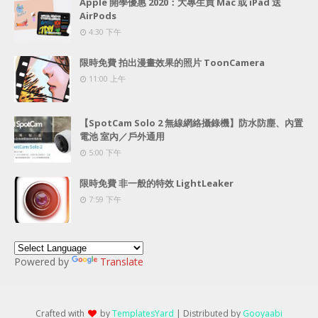
Apple 開學優惠 2020：大專生買 Mac 或 iPad 送
AirPods
4:30 下午
限時免費 拍出漫畫效果的照片 ToonCamera
11:00 上午
【SpotCam Solo 2 無線網絡攝錄機】防水防塵、內置
電池 室內／戶外通用
5:00 下午
限時免費 非一般的特效 LightLeaker
7:59 下午
Powered by
Translate
Crafted with
by
TemplatesYard
| Distributed by
Gooyaabi