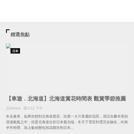
精選焦點
日本
【車遊．北海道】北海道賞花時間表 觀賞季節推薦
Kenne
5:52 下午
冬去春來，如果你想到北海道賞花，欣賞一大片美麗的花田，浸沉在薰衣草的
浪漫氣氛之中，但是北海道位於日本最北端，冬天下雪至到雪完全融化，約有
半年時間，加上氣候變化與花期亦和日本…