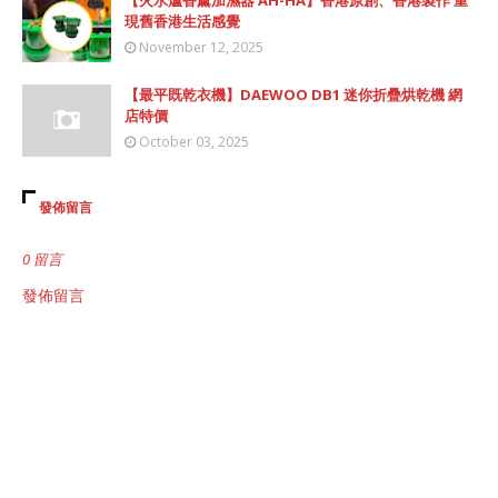
【火水爐香薰加濕器 AH-HA】香港原創、香港製作 重
現舊香港生活感覺
November 12, 2025
【最平既乾衣機】DAEWOO DB1 迷你折疊烘乾機 網
店特價
October 03, 2025
發佈留言
0 留言
發佈留言