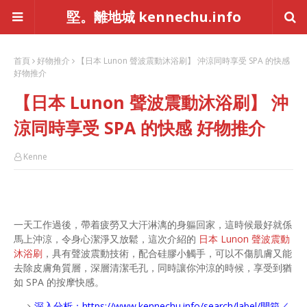
堅。離地城 kennechu.info
首頁
好物推介
【日本 Lunon 聲波震動沐浴刷】 沖涼同時享受 SPA 的快感
好物推介
【日本 Lunon 聲波震動沐浴刷】 沖
涼同時享受 SPA 的快感 好物推介
Kenne
一天工作過後，帶着疲勞又大汗淋漓的身軀回家，這時候最好就係
馬上沖涼，令身心潔淨又放鬆，這次介紹的
日本 Lunon 聲波震動
沐浴刷
，具有聲波震動技術，配合硅膠小觸手，可以不傷肌膚又能
去除皮膚角質層，深層清潔毛孔，同時讓你沖涼的時候，享受到猶
如 SPA 的按摩快感。
深入分析：
https://www.kennechu.info/search/label/開箱／