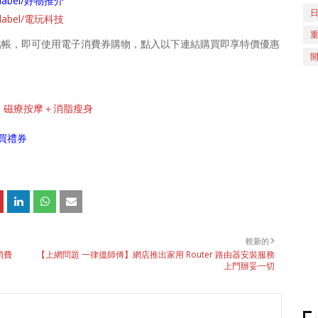
ch/label/好物推介
ch/label/電玩科技
ter 卡結帳，即可使用電子消費券購物，點入以下連結購買即享特價優惠
拉圈 磁療按摩＋消脂瘦身
買禮券
較新的
消費
【上網問題 一律搵師傅】網店推出家用 Router 路由器安裝服務
上門辦妥一切