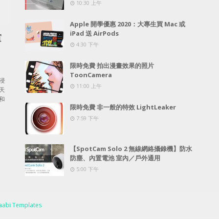
10:30 上午
Apple 開學優惠 2020：大專生買 Mac 或
iPad 送 AirPods
賞
4:30 下午
限時免費 拍出漫畫效果的照片
ToonCamera
浸
11:00 上午
天
和
限時免費 非一般的特效 LightLeaker
7:59 下午
【SpotCam Solo 2 無線網絡攝錄機】防水
防塵、內置電池 室內／戶外通用
5:00 下午
abi Templates