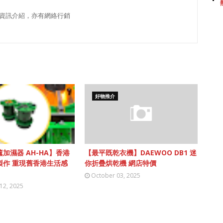
資訊介紹，亦有網絡行銷
好物推介
加濕器 AH-HA】香港
【最平既乾衣機】DAEWOO DB1 迷
製作 重現舊香港生活感
你折疊烘乾機 網店特價
October 03, 2025
12, 2025