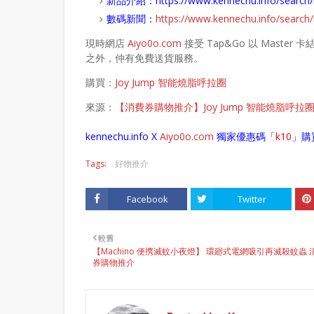
新品介紹：
https://www.kennechu.info/sear
數碼新聞：
https://www.kennechu.info/sear
現時網店
Aiyo0o.com
接受 Tap&Go 以 Mas
之外，仲有免費送貨服務。
購買：
Joy Jump 智能燒脂呼拉圈
來源：
【消費券購物推介】Joy Jump 智能燒脂呼
kennechu.info X
Aiyo0o
.com
獨家優惠碼「
k10
」購
Tags:
好物推介
Facebook
Twitter
較舊
【Machino 便㩗滅蚊小夜燈】 環廻式電網吸引再滅殺蚊蟲 
券購物推介