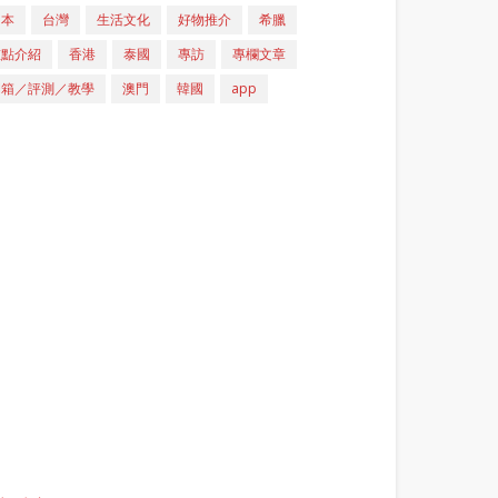
日本
台灣
生活文化
好物推介
希臘
重點介紹
香港
泰國
專訪
專欄文章
開箱／評測／教學
澳門
韓國
app