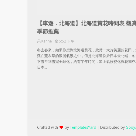
【車遊．北海道】北海道賞花時間表 觀
季節推薦
Kenne
5:52 下午
冬去春來，如果你想到北海道賞花，欣賞一大片美麗的花田，
沉在薰衣草的浪漫氣氛之中，但是北海道位於日本最北端，冬
下雪至到雪完全融化，約有半年時間，加上氣候變化與花期亦
日本…
Crafted with
by
TemplatesYard
| Distributed by
Gooya