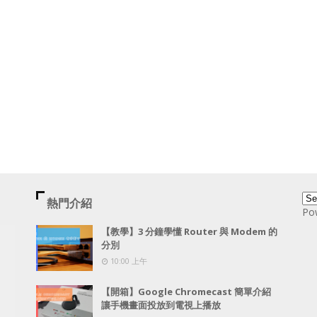
熱門介紹
Po
【教學】3 分鐘學懂 Router 與 Modem 的
分別
10:00 上午
【開箱】Google Chromecast 簡單介紹
讓手機畫面投放到電視上播放