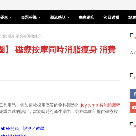
優惠
專題報導
潮流熱話
獨家網店
節日送禮
站
同時消脂瘦身 消費券購物推介
呼拉圈】 磁療按摩同時消脂瘦身 消費
7,
工具用品，例如這款採用高質的物料製造的
Joy Jump 智能燒脂呼
雙重力球的設計，當旋轉時可產生磁力，能夠為腰部提供磁療按
arch/label/開箱／評測／教學