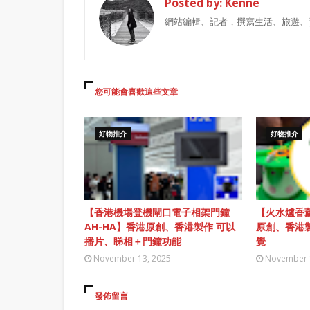
Posted by:
Kenne
網站編輯、記者，撰寫生活、旅遊、
您可能會喜歡這些文章
好物推介
好物推介
【香港機場登機閘口電子相架門鐘
【火水爐香薰
AH-HA】香港原創、香港製作 可以
原創、香港
播片、睇相＋門鐘功能
覺
November 13, 2025
November 
發佈留言