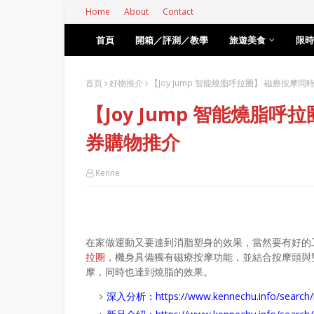
Home
About
Contact
首頁
開箱／評測／教學
旅遊美食
限時
首頁
好物推介
【Joy Jump 智能燒脂呼拉圈】 磁療按摩
【Joy Jump 智能燒脂
券購物推介
Kenne
在家做運動又要達到消脂塑身的效果，當然要有好的
拉圈
，機身具備獨有磁療按摩功能，並結合按摩頭與
摩，同時也達到燒脂的效果。
深入分析：
https://www.kennechu.info/se