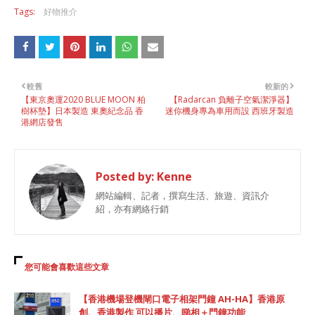
Tags:
好物推介
較舊
較新的
【東京奧運2020 BLUE MOON 柏
【Radarcan 負離子空氣潔淨器】
樹杯墊】日本製造 東奧紀念品 香
迷你機身專為車用而設 西班牙製造
港網店發售
Posted by:
Kenne
網站編輯、記者，撰寫生活、旅遊、資訊介
紹，亦有網絡行銷
您可能會喜歡這些文章
【香港機場登機閘口電子相架門鐘 AH-HA】香港原
創、香港製作 可以播片、睇相＋門鐘功能