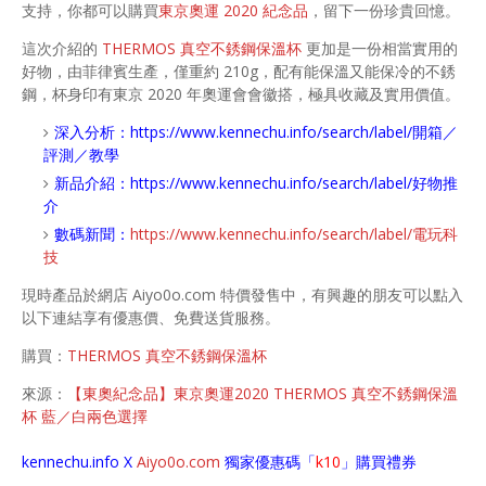
支持，你都可以購買
東京奧運 2020 紀念品
，留下一份珍貴回憶。
這次介紹的
THERMOS 真空不銹鋼保溫杯
更加是一份相當實用的
好物，由菲律賓生產，僅重約 210g，配有能保溫又能保冷的不銹
鋼，杯身印有東京 2020 年奧運會會徽搭，極具收藏及實用價值。
深入分析：
https://www.kennechu.info/search/label/開箱／
評測／教學
新品介紹：
https://www.kennechu.info/search/label/好物推
介
數碼新聞：
https://www.kennechu.info/search/label/電玩科
技
現時產品於網店 Aiyo0o.com 特價發售中，有興趣的朋友可以點入
以下連結享有優惠價、免費送貨服務。
購買：
THERMOS 真空不銹鋼保溫杯
來源：
【東奧紀念品】東京奧運2020 THERMOS 真空不銹鋼保溫
杯 藍／白兩色選擇
kennechu.info X
Aiyo0o
.com
獨家優惠碼「
k10
」購買禮券