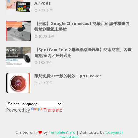
AirPods
4:30 下午
【開箱】Google Chromecast 簡單介紹 讓手機畫面
投放到電視上播放
10:30 上午
【SpotCam Solo 2 無線網絡攝錄機】防水防塵、內置
電池 室內／戶外通用
5:00 下午
限時免費 非一般的特效 LightLeaker
7:59 下午
Powered by
Translate
Crafted with
by
TemplatesYard
| Distributed by
Gooyaabi
Templates