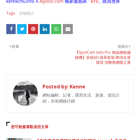
kennechu.info X
Aiyo0o
.com
獨家優惠碼「
k10
」購買禮券
Tags:
好物推介
較舊
較新的
【SpotCam Solo Pro 無線網絡攝
錄機】多鏡頭+基座套裝 睇清全屋
環境 消費券網購之選
Posted by:
Kenne
網站編輯、記者，撰寫生活、旅遊、資訊介
紹，亦有網絡行銷
您可能會喜歡這些文章