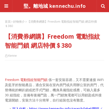
堅。離地城 kennechu.info
首頁
好物推介
【消費券網購】Freedom 電動指紋智能門鎖 網店特價
＄380
【消費券網購】Freedom 電動指紋
智能門鎖 網店特價＄380
Kenne
Freedom 電動指紋智能門鎖
係一套安裝容易，又不需要連接 WiFi
及藍牙的智能產品，適合安裝在室內房門或共用辦公室的房門，代
替傳統的喇叭鎖或把手式門鎖，機身具備指紋感應，可錄入最多
30 組指紋，並備有後備門匙，萬一門鎖無電都可以用鎖匙或外接
電源開鎖，安裝方法十分簡單，自行組裝也沒有難度。
深入分析：
https://www.kennechu.info/search/label/開箱／