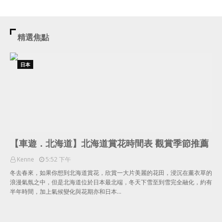
精選焦點
日本
【車遊．北海道】北海道賞花時間表 觀賞季節推薦
Kenne
5:52 下午
冬去春來，如果你想到北海道賞花，欣賞一大片美麗的花田，浸沉在薰衣草的
浪漫氣氛之中，但是北海道位於日本最北端，冬天下雪至到雪完全融化，約有
半年時間，加上氣候變化與花期亦和日本…