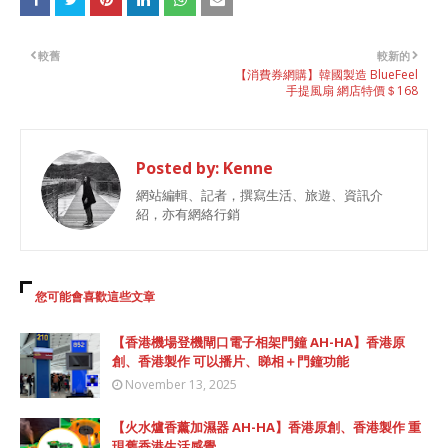
較舊
較新的
【消費券網購】韓國製造 BlueFeel
手提風扇 網店特價＄168
Posted by:
Kenne
網站編輯、記者，撰寫生活、旅遊、資訊介
紹，亦有網絡行銷
您可能會喜歡這些文章
【香港機場登機閘口電子相架門鐘 AH-HA】香港原
創、香港製作 可以播片、睇相＋門鐘功能
November 13, 2025
【火水爐香薰加濕器 AH-HA】香港原創、香港製作 重
現舊香港生活感覺