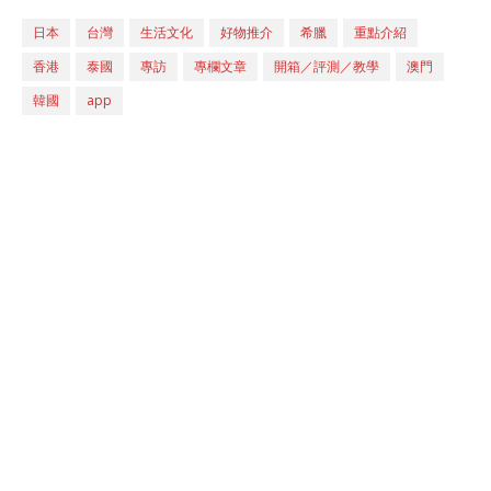
日本
台灣
生活文化
好物推介
希臘
重點介紹
香港
泰國
專訪
專欄文章
開箱／評測／教學
澳門
韓國
app