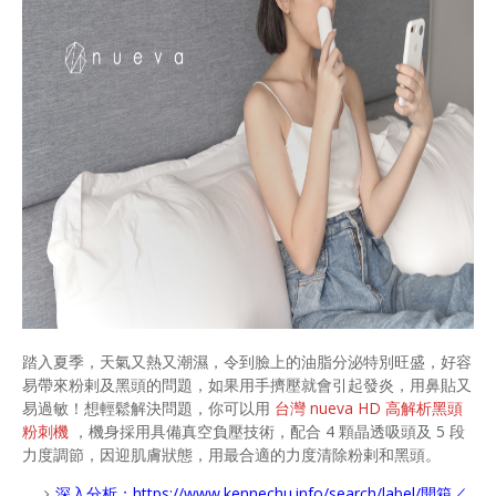
踏入夏季，天氣又熱又潮濕，令到臉上的油脂分泌特別旺盛，好容
易帶來粉剌及黑頭的問題，如果用手擠壓就會引起發炎，用鼻貼又
易過敏！想輕鬆解決問題，你可以用
台灣 nueva HD 高解析黑頭
粉刺機
，機身採用具備真空負壓技術，配合 4 顆晶透吸頭及 5 段
力度調節，因迎肌膚狀態，用最合適的力度清除粉剌和黑頭。
深入分析：
https://www.kennechu.info/search/label/開箱／