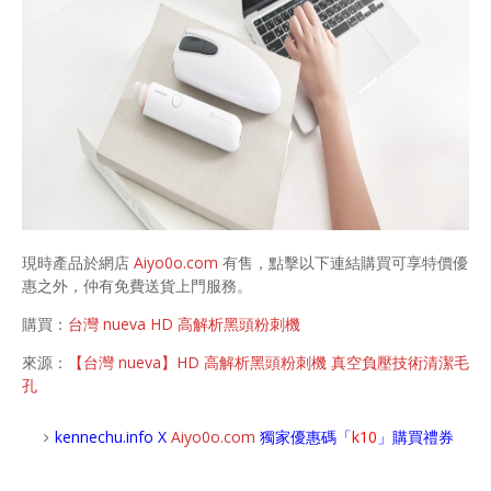
現時產品於網店
Aiyo0o.com
有售，點擊以下連結購買可享特價優
惠之外，仲有免費送貨上門服務。
購買：
台灣 nueva HD 高解析黑頭粉刺機
來源：
【台灣 nueva】HD 高解析黑頭粉刺機 真空負壓技術清潔毛
孔
kennechu.info X
Aiyo0o
.com
獨家優惠碼「
k10
」購買禮券