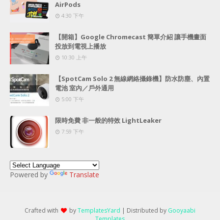
AirPods
4:30 下午
【開箱】Google Chromecast 簡單介紹 讓手機畫面
投放到電視上播放
10:30 上午
【SpotCam Solo 2 無線網絡攝錄機】防水防塵、內置
電池 室內／戶外通用
5:00 下午
限時免費 非一般的特效 LightLeaker
7:59 下午
Powered by
Translate
Crafted with
by
TemplatesYard
| Distributed by
Gooyaabi
Templates