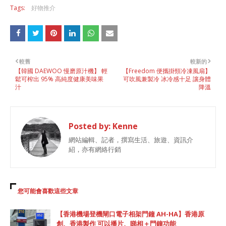
Tags:
好物推介
較舊
較新的
【韓國 DAEWOO 慢磨原汁機】 輕
【Freedom 便攜掛頸冷凍風扇】
鬆可榨出 95% 高純度健康美味果
可吹風兼製冷 冰冷感十足 讓身體
汁
降溫
Posted by:
Kenne
網站編輯、記者，撰寫生活、旅遊、資訊介
紹，亦有網絡行銷
您可能會喜歡這些文章
【香港機場登機閘口電子相架門鐘 AH-HA】香港原
創、香港製作 可以播片、睇相＋門鐘功能