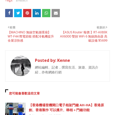
Tags:
好物推介
較舊
較新的
【MACHINO 無線空氣循環扇】
【ASUS Router 報價 】RT-AX89X
WT-F44 慳電節能 搭配冷氣機提升
AX6000 雙頻 WiFi 6 無線路由器 高
全屋涼快感
級設備 $5699
Posted by:
Kenne
網站編輯、記者，撰寫生活、旅遊、資訊介
紹，亦有網絡行銷
您可能會喜歡這些文章
【香港機場登機閘口電子相架門鐘 AH-HA】香港原
創、香港製作 可以播片、睇相＋門鐘功能