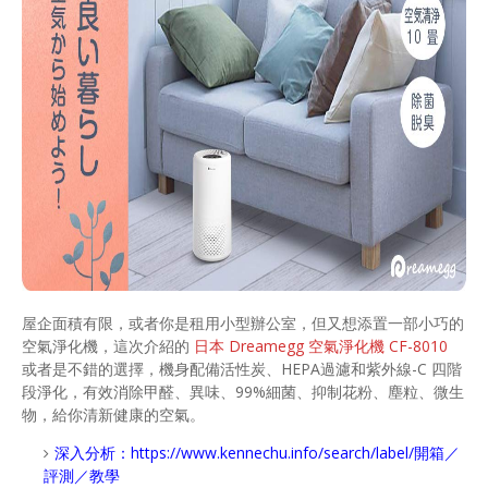
屋企面積有限，或者你是租用小型辦公室，但又想添置一部小巧的
空氣淨化機，這次介紹的
日本 Dreamegg 空氣淨化機 CF-8010
或者是不錯的選擇，機身配備活性炭、HEPA過濾和紫外線-C 四階
段淨化，有效消除甲醛、異味、99%細菌、抑制花粉、塵粒、微生
物，給你清新健康的空氣。
深入分析：
https://www.kennechu.info/search/label/開箱／
評測／教學