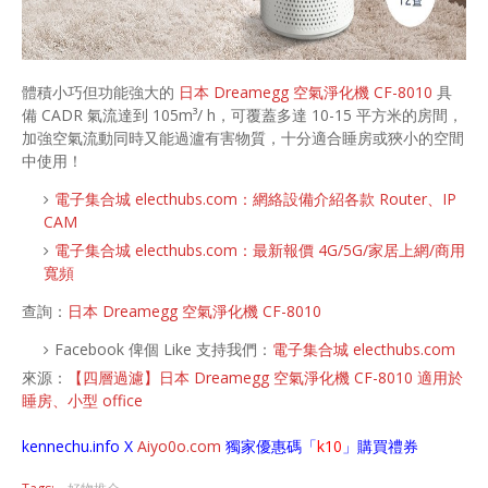
體積小巧但功能強大的
日本 Dreamegg 空氣淨化機 CF-8010
具
備 CADR 氣流達到 105m³/ h，可覆蓋多達 10-15 平方米的房間，
加強空氣流動同時又能過瀘有害物質，十分適合睡房或狹小的空間
中使用！
電子集合城 electhubs.com：網絡設備介紹各款 Router、IP
CAM
電子集合城 electhubs.com：最新報價 4G/5G/家居上網/商用
寬頻
查詢：
日本 Dreamegg 空氣淨化機 CF-8010
Facebook 俾個 Like 支持我們：
電子集合城 electhubs.com
來源：
【四層過濾】日本 Dreamegg 空氣淨化機 CF-8010 適用於
睡房、小型 office
kennechu.info X
Aiyo0o
.com
獨家優惠碼「
k10
」購買禮券