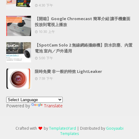
4:30 下午
【開箱】Google Chromecast 簡單介紹 讓手機畫面
投放到電視上播放
10:30 上午
【SpotCam Solo 2 無線網絡攝錄機】防水防塵、內置
電池 室內／戶外通用
5:00 下午
限時免費 非一般的特效 LightLeaker
7:59 下午
Powered by
Translate
Crafted with
by
TemplatesYard
| Distributed by
Gooyaabi
Templates