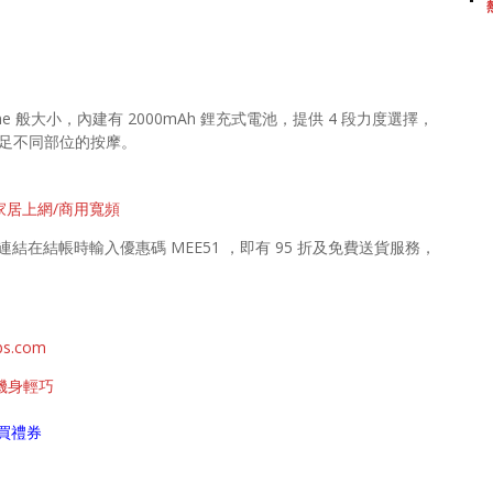
one 般大小，內建有 2000mAh 鋰充式電池，提供 4 段力度選擇，
滿足不同部位的按摩。
G/家居上網/商用寬頻
下連結在結帳時輸入優惠碼 MEE51 ，即有 95 折及免費送貨服務，
s.com
、機身輕巧
買禮券