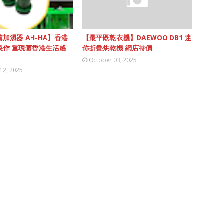
加濕器 AH-HA】香港
【最平既乾衣機】DAEWOO DB1 迷
製作 重現舊香港生活感
你折疊烘乾機 網店特價
October 03, 2025
12, 2025