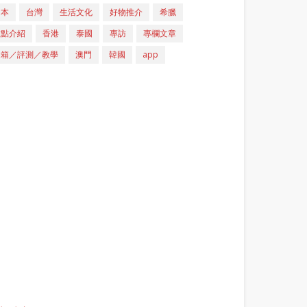
日本
台灣
生活文化
好物推介
希臘
重點介紹
香港
泰國
專訪
專欄文章
開箱／評測／教學
澳門
韓國
app