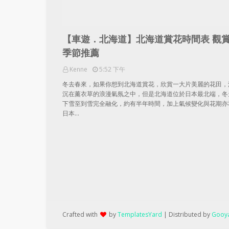
【車遊．北海道】北海道賞花時間表 觀
季節推薦
Kenne
5:52 下午
冬去春來，如果你想到北海道賞花，欣賞一大片美麗的花田，
沉在薰衣草的浪漫氣氛之中，但是北海道位於日本最北端，冬
下雪至到雪完全融化，約有半年時間，加上氣候變化與花期亦
日本…
Crafted with
by
TemplatesYard
| Distributed by
Gooya