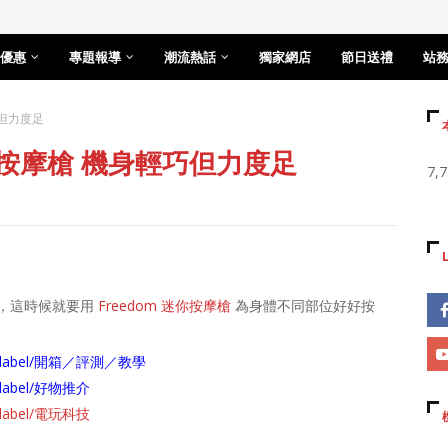
優惠
專題報導
潮流熱話
獨家網店
節日送禮
站
巧但力度足
迷你按摩槍 機身輕巧但力度足
7,
，這時候就要用
Freedom 迷你按摩槍
為身體不同部位好好按
arch/label/開箱／評測／教學
ch/label/好物推介
ch/label/電玩科技