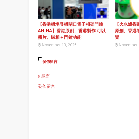
【香港機場登機閘口電子相架門鐘
【火水爐香薰
AH-HA】香港原創、香港製作 可以
原創、香港
播片、睇相＋門鐘功能
覺
November 13, 2025
November 
發佈留言
0 留言
發佈留言