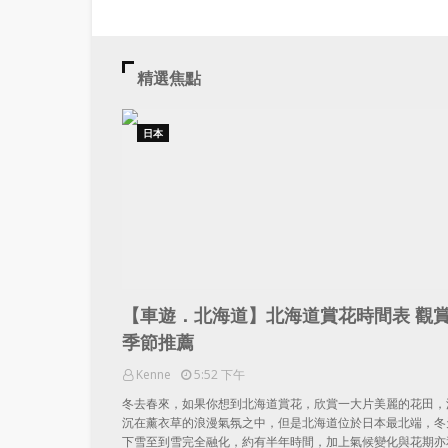
精選焦點
日本
【車遊．北海道】北海道賞花時間表 觀
季節推薦
Kenne
5:52 下午
冬去春來，如果你想到北海道賞花，欣賞一大片美麗的花田，
沉在薰衣草的浪漫氣氛之中，但是北海道位於日本最北端，冬
下雪至到雪完全融化，約有半年時間，加上氣候變化與花期亦