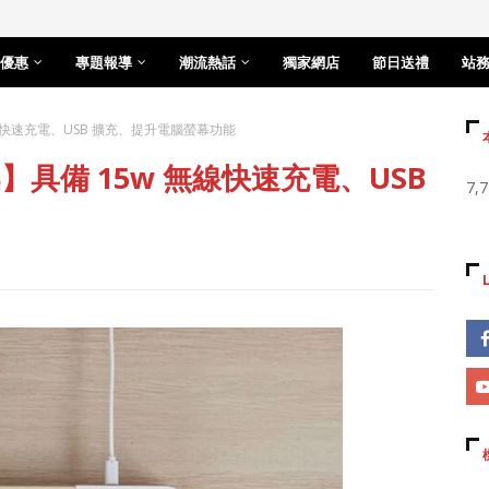
優惠
專題報導
潮流熱話
獨家網店
節日送禮
站
 無線快速充電、USB 擴充、提升電腦螢幕功能
幕架】具備 15w 無線快速充電、USB
7,