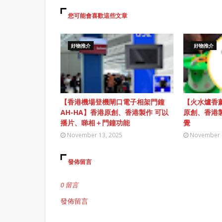
您可能會喜歡這些文章
好物推介
好物推介
【香港機場登機閘口電子相架門鐘
【火水爐香薰
AH-HA】香港原創、香港製作 可以
原創、香港
播片、睇相＋門鐘功能
覺
November 13, 2025
November 
發佈留言
0 留言
發佈留言