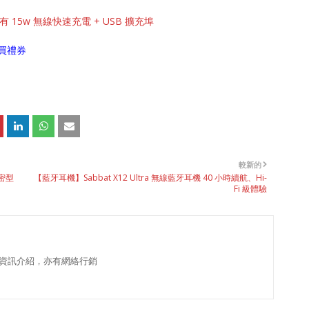
 15w 無線快速充電 + USB 擴充埠
買禮券
較新的
密型
【藍牙耳機】Sabbat X12 Ultra 無線藍牙耳機 40 小時續航、Hi-
Fi 級體驗
資訊介紹，亦有網絡行銷