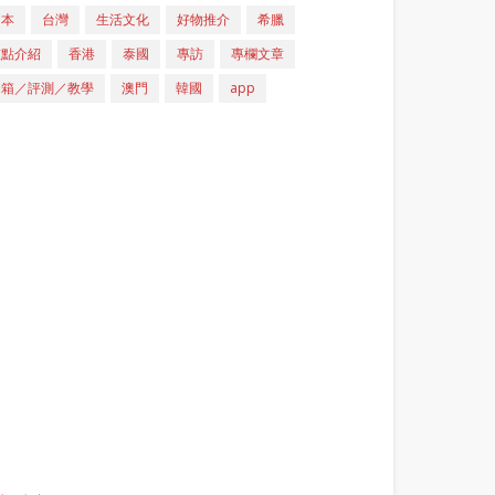
日本
台灣
生活文化
好物推介
希臘
重點介紹
香港
泰國
專訪
專欄文章
開箱／評測／教學
澳門
韓國
app