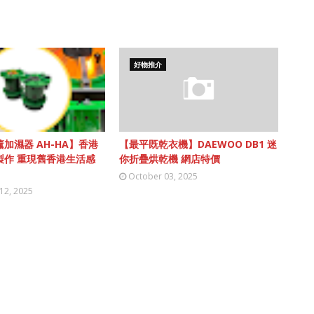
好物推介
加濕器 AH-HA】香港
【最平既乾衣機】DAEWOO DB1 迷
製作 重現舊香港生活感
你折疊烘乾機 網店特價
October 03, 2025
12, 2025