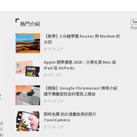
熱門介紹
Po
【教學】3 分鐘學懂 Router 與 Modem 的
分別
10:00 上午
Apple 開學優惠 2020：大專生買 Mac 或
iPad 送 AirPods
4:30 下午
【開箱】Google Chromecast 簡單介紹
讓手機畫面投放到電視上播放
賞
10:30 上午
限時免費 拍出漫畫效果的照片
ToonCamera
浸
11:00 上午
天
和