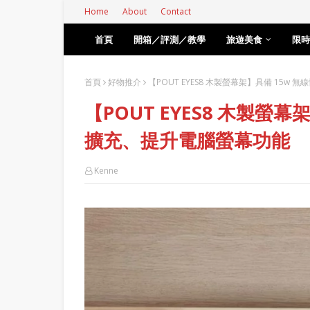
Home
About
Contact
首頁
開箱／評測／教學
旅遊美食
限時
首頁
好物推介
【POUT EYES8 木製螢幕架】具備 15w
【POUT EYES8 木製螢
擴充、提升電腦螢幕功能
Kenne