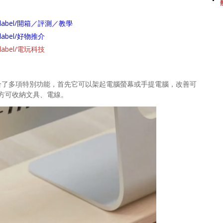
arch/label/開箱／評測／教學
ch/label/好物推介
ch/label/電玩科技
合了多項特別功能，首先它可以架起電腦螢幕或手提電腦，改善可
方可收納文具、電線。