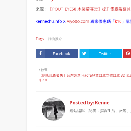
來源：
【POUT EYES8 木製螢幕架】提升電腦螢幕兼有
kennechu.info X
Aiyo0o
.com
獨家優惠碼「
k10
」購
Tags:
好物推介
Facebook
Twitter
較舊
【網店現貨發售】台灣製造 Haofa兒童口罩立體口罩 3D 氣
＄230
Posted by:
Kenne
網站編輯、記者，撰寫生活、旅遊、