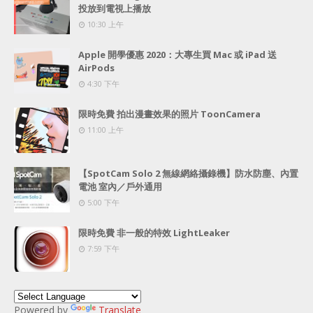
投放到電視上播放
10:30 上午
Apple 開學優惠 2020：大專生買 Mac 或 iPad 送
AirPods
4:30 下午
限時免費 拍出漫畫效果的照片 ToonCamera
11:00 上午
【SpotCam Solo 2 無線網絡攝錄機】防水防塵、內置
電池 室內／戶外通用
5:00 下午
限時免費 非一般的特效 LightLeaker
7:59 下午
Powered by
Translate