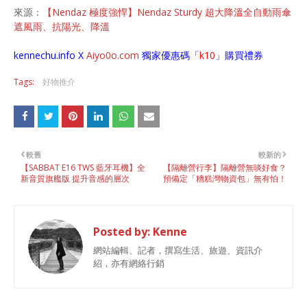
來源：
【Nendaz 極度強悍】Nendaz Sturdy 超大降溫全自動雨傘
遮風雨、抗陽光、降溫
kennechu.info X
Aiyo0o
.com
獨家優惠碼「
k10
」購買禮券
Tags:
好物推介
較舊
較新的
【SABBAT E16 TWS 藍牙耳機】全
【隔離營行李】隔離營無啖好食？
新音質旗艦版 提升音感的層次
預備定「糟糕灣物資包」無有怕！
Posted by:
Kenne
網站編輯、記者，撰寫生活、旅遊、資訊介
紹，亦有網絡行銷