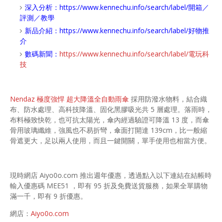
深入分析：
https://www.kennechu.info/search/label/開箱／
評測／教學
新品介紹：
https://www.kennechu.info/search/label/好物推
介
數碼新聞：
https://www.kennechu.info/search/label/電玩科
技
Nendaz 極度強悍 超大降溫全自動雨傘
採用防潑水物料，結合織
布、防水處理、高科技降溫、固化黑膠吸光共 5 層處理。落雨時，
布料極致快乾，也可抗太陽光，傘內經過驗證可降溫 13 度，而傘
骨用玻璃纖維，強風也不易折彎，傘面打開達 139cm，比一般縮
骨遮更大，足以兩人使用，而且一鍵開關，單手使用也相當方便。
現時網店 Aiyo0o.com 推出週年優惠，透過點入以下連結在結帳時
輸入優惠碼 MEE51 ，即有 95 折及免費送貨服務，如果全單購物
滿一千，即有 9 折優惠。
網店：
Aiyo0o.com