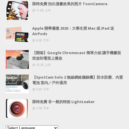
限時免費 拍出漫畫效果的照片 ToonCamera
11:00 上午
Apple 開學優惠 2020：大專生買 Mac 或 iPad 送
AirPods
4:30 下午
【開箱】Google Chromecast 簡單介紹 讓手機畫面
投放到電視上播放
10:30 上午
【SpotCam Solo 2 無線網絡攝錄機】防水防塵、內置
電池 室內／戶外通用
5:00 下午
限時免費 非一般的特效 LightLeaker
7:59 下午