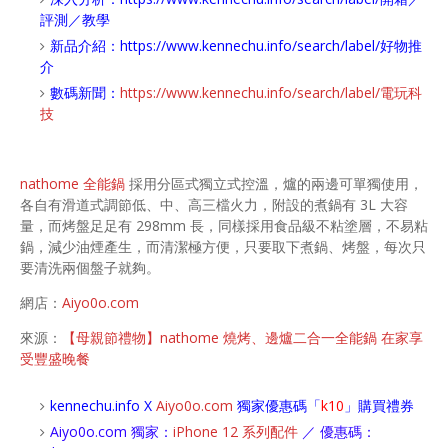
評測／教學
新品介紹：
https://www.kennechu.info/search/label/好物推
介
數碼新聞：
https://www.kennechu.info/search/label/電玩科
技
nathome 全能鍋
採用分區式獨立式控溫，爐的兩邊可單獨使用，
各自有滑道式調節低、中、高三檔火力，附設的煮鍋有 3L 大容
量，而烤盤足足有 298mm 長，同樣採用食品級不粘塗層，不易粘
鍋，減少油煙產生，而清潔極方便，只要取下煮鍋、烤盤，每次只
要清洗兩個盤子就夠。
網店：
Aiyo0o.com
來源：
【母親節禮物】nathome 燒烤、邊爐二合一全能鍋 在家享
受豐盛晚餐
kennechu.info X
Aiyo0o
.com
獨家優惠碼「
k10
」購買禮券
Aiyo0o.com 獨家：
iPhone 12 系列配件
／ 優惠碼：