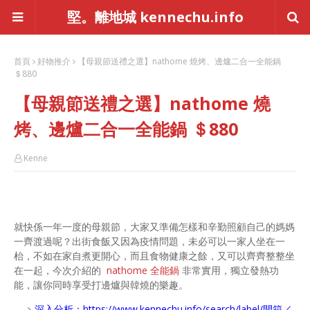
堅。離地城 kennechu.info
首頁
好物推介
【母親節送禮之選】nathome 燒烤、邊爐二合一全能鍋
＄880
【母親節送禮之選】nathome 燒
烤、邊爐二合一全能鍋 ＄880
Kenne
就快係一年一度的母親節，大家又準備怎樣和辛勤照顧自己的媽媽
一齊渡過呢？出街食飯又因為疫情問題，未必可以一家人坐在一
枱，不如在家自煮更開心，而且食物健康之餘，又可以齊齊整整坐
在一起，今次介紹的
nathome 全能鍋
非常實用，獨立發熱功
能，讓你同時享受打邊爐與韓燒的樂趣。
深入分析：
https://www.kennechu.info/search/label/開箱／