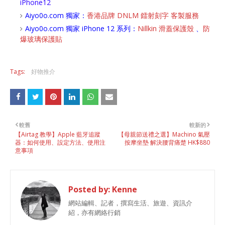
iPhone12
Aiyo0o.com 獨家：
香港品牌 DNLM 鐳射刻字 客製服務
Aiyo0o.com 獨家 iPhone 12 系列：
Nillkin 滑蓋保護殼
、
防
爆玻璃保護貼
Tags:
好物推介
較舊
較新的
【Airtag 教學】Apple 藍牙追蹤
【母親節送禮之選】Machino 氣壓
器：如何使用、設定方法、使用注
按摩坐墊 解決腰背痛楚 HK$880
意事項
Posted by:
Kenne
網站編輯、記者，撰寫生活、旅遊、資訊介
紹，亦有網絡行銷