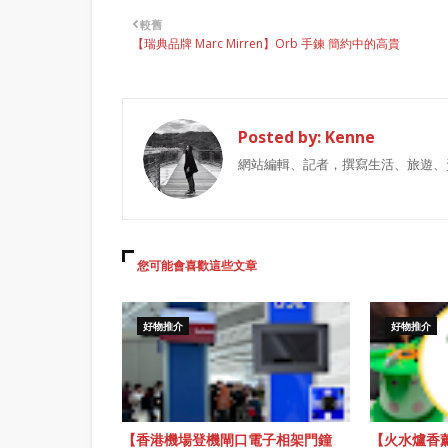
較舊
【瑞典品牌 Marc Mirren】Orb 手鍊 簡約中的高貴
Posted by:
Kenne
網站編輯、記者，撰寫生活、旅遊、
您可能會喜歡這些文章
好物推介
好物推介
【香港機場登機閘口電子相架門鐘
【火水爐香薰