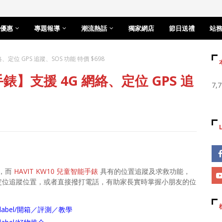
優惠
專題報導
潮流熱話
獨家網店
節日送禮
站
、定位 GPS 追蹤、SOS 功能 特價 $698
手錶】支援 4G 網絡、定位 GPS 追
7,
，而
HAVIT KW10 兒童智能手錶
具有的位置追蹤及求救功能，
即可定位追蹤位置，或者直接撥打電話，有助家長實時掌握小朋友的位
arch/label/開箱／評測／教學