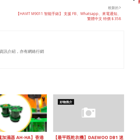
較新的
【HAVIT M9011 智能手錶】 支援 FB、Whatsapp、來電通知、
繁體中文 特價＄358
資訊介紹，亦有網絡行銷
好物推介
加濕器 AH-HA】香港
【最平既乾衣機】DAEWOO DB1 迷