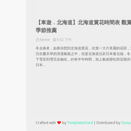
【車遊．北海道】北海道賞花時間表 觀
季節推薦
Kenne
5:52 下午
冬去春來，如果你想到北海道賞花，欣賞一大片美麗的花田，
沉在薰衣草的浪漫氣氛之中，但是北海道位於日本最北端，冬
下雪至到雪完全融化，約有半年時間，加上氣候變化與花期亦
日本…
Crafted with
by
TemplatesYard
| Distributed by
Gooya