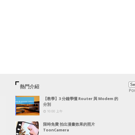
熱門介紹
Po
【教學】3 分鐘學懂 Router 與 Modem 的
分別
10:00 上午
限時免費 拍出漫畫效果的照片
ToonCamera