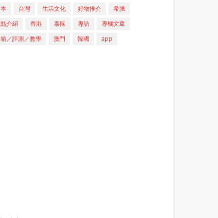
日本
台灣
生活文化
好物推介
希臘
重點介紹
香港
泰國
專訪
專欄文章
開箱／評測／教學
澳門
韓國
app