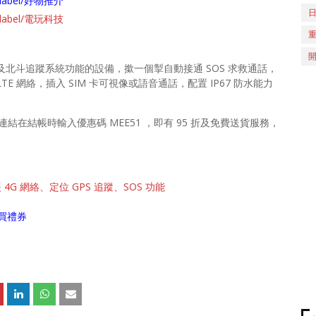
ch/label/好物推介
ch/label/電玩科技
FI 及北斗追蹤系統功能的設備，撳一個掣自動接通 SOS 求救通話，
E 網絡，插入 SIM 卡可視像或語音通話，配置 IP67 防水能力
下連結在結帳時輸入優惠碼 MEE51 ，即有 95 折及免費送貨服務，
 4G 網絡、定位 GPS 追蹤、SOS 功能
買禮券