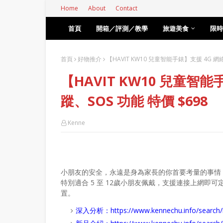
Home
About
Contact
首頁
開箱／評測／教學
旅遊美食
限時
首頁
好物推介
【HAVIT KW10 兒童智能手錶】支援 4G 網絡
【HAVIT KW10 兒童智能
蹤、SOS 功能 特價 $698
Kenne
小朋友的安全，永遠是身為家長的你首要考量的事情
特別適合 5 至 12歲小朋友佩戴，支援連接上網
置。
深入分析：
https://www.kennechu.info/se