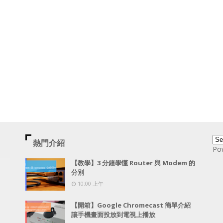
熱門介紹
Po
【教學】3 分鐘學懂 Router 與 Modem 的
分別
10:00 上午
【開箱】Google Chromecast 簡單介紹
讓手機畫面投放到電視上播放