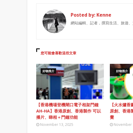
Posted by:
Kenne
網站編輯、記者，撰寫生活、旅遊、
您可能會喜歡這些文章
好物推介
好物推介
【香港機場登機閘口電子相架門鐘
【火水爐香薰
AH-HA】香港原創、香港製作 可以
原創、香港
播片、睇相＋門鐘功能
覺
November 13, 2025
November 