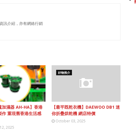
資訊介紹，亦有網絡行銷
好物推介
加濕器 AH-HA】香港
【最平既乾衣機】DAEWOO DB1 迷
製作 重現舊香港生活感
你折疊烘乾機 網店特價
October 03, 2025
12, 2025