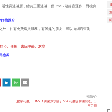
、活性炭過濾層，總共三重過濾，僅 35dB 超靜音運作，而機身
abel/好物推介
優惠價之外，仲有免費送貨服務，有興趣的朋友，可以向網店查詢。
新機 輕巧、便携、去除甲醛、灰塵
買禮券
較新的
【按摩花灑】 IONSPA 抑菌淨水離子 SPA 花灑頭 韓國製造、出
水力強