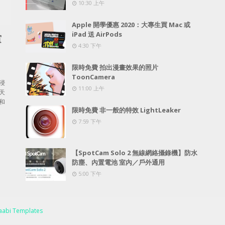
10:30 上午
Apple 開學優惠 2020：大專生買 Mac 或
iPad 送 AirPods
賞
4:30 下午
限時免費 拍出漫畫效果的照片
ToonCamera
浸
11:00 上午
天
和
限時免費 非一般的特效 LightLeaker
7:59 下午
【SpotCam Solo 2 無線網絡攝錄機】防水
防塵、內置電池 室內／戶外通用
5:00 下午
abi Templates