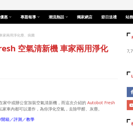
優惠
專題報導
潮流熱話
獨家網店
節日送禮
站
新機 車家兩用淨化塵、病菌
Fresh 空氣清新機 車家兩用淨化
7,
在家中或辦公室加裝空氣清新機，而這次介紹的
Autobot Fresh
連私家車內都可以運作，為你淨化空氣，去除甲醛、灰塵。
/label/開箱／評測／教學