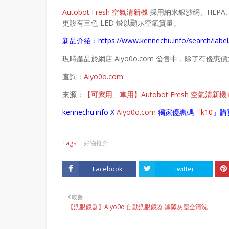
Autobot Fresh 空氣清新機
採用納米銀沙網、HEPA
更設有三色 LED 燈以顯示空氣質量。
新品介紹：
https://www.kennechu.info/search/l
現時產品於網店 Aiyo0o.com 發售中，除了有
查詢：
Aiyo0o.com
來源：
【可家用、車用】Autobot Fresh 空氣清
kennechu.info X
Aiyo0o
.com
獨家優惠碼「
k10
」購
Tags:
好物推介
Facebook
Twitter
較舊
【洗眼鏡器】Aiyo0o 自動洗眼鏡器 罅隙灰塵全清洗