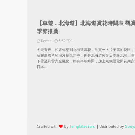
【車遊．北海道】北海道賞花時間表 觀
季節推薦
Kenne
5:52 下午
冬去春來，如果你想到北海道賞花，欣賞一大片美麗的花田，
沉在薰衣草的浪漫氣氛之中，但是北海道位於日本最北端，冬
下雪至到雪完全融化，約有半年時間，加上氣候變化與花期亦
日本…
Crafted with
by
TemplatesYard
| Distributed by
Gooya