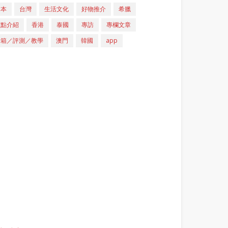
日本
台灣
生活文化
好物推介
希臘
重點介紹
香港
泰國
專訪
專欄文章
開箱／評測／教學
澳門
韓國
app