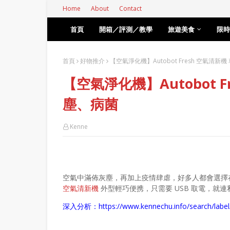
Home
About
Contact
首頁
開箱／評測／教學
旅遊美食
限時
首頁
好物推介
【空氣淨化機】Autobot Fresh 空氣清
【空氣淨化機】Autobot 
塵、病菌
Kenne
空氣中滿佈灰塵，再加上疫情肆虐，好多人都會選擇
空氣清新機
外型輕巧便携，只需要 USB 取電，就
深入分析：
https://www.kennechu.info/search