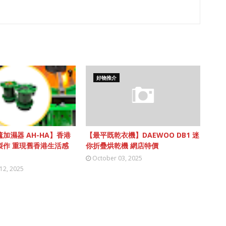
好物推介
加濕器 AH-HA】香港
【最平既乾衣機】DAEWOO DB1 迷
製作 重現舊香港生活感
你折疊烘乾機 網店特價
October 03, 2025
12, 2025