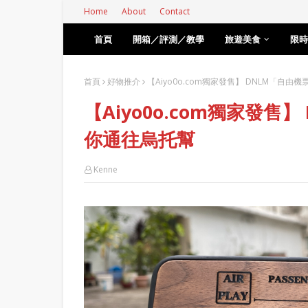
Home
About
Contact
首頁
開箱／評測／教學
旅遊美食
限時
首頁
好物推介
【Aiyo0o.com獨家發售】 DNLM「自
【Aiyo0o.com獨家發售
你通往烏托幫
Kenne