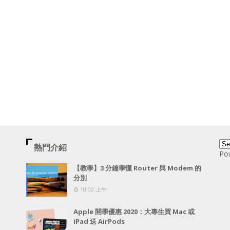
熱門介紹
Po
【教學】3 分鐘學懂 Router 與 Modem 的
分別
10:00 上午
Apple 開學優惠 2020：大專生買 Mac 或
iPad 送 AirPods