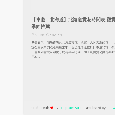
【車遊．北海道】北海道賞花時間表 觀
季節推薦
Kenne
5:52 下午
冬去春來，如果你想到北海道賞花，欣賞一大片美麗的花田，
沉在薰衣草的浪漫氣氛之中，但是北海道位於日本最北端，冬
下雪至到雪完全融化，約有半年時間，加上氣候變化與花期亦
日本…
Crafted with
by
TemplatesYard
| Distributed by
Gooya