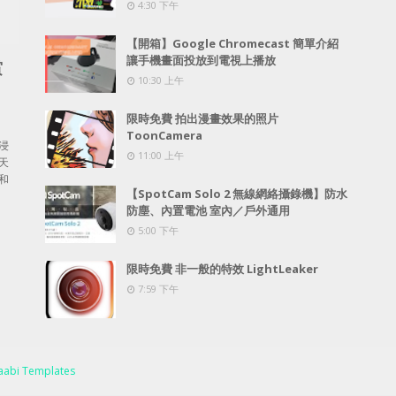
4:30 下午
【開箱】Google Chromecast 簡單介紹
讓手機畫面投放到電視上播放
賞
10:30 上午
限時免費 拍出漫畫效果的照片
ToonCamera
浸
11:00 上午
天
和
【SpotCam Solo 2 無線網絡攝錄機】防水
防塵、內置電池 室內／戶外通用
5:00 下午
限時免費 非一般的特效 LightLeaker
7:59 下午
abi Templates