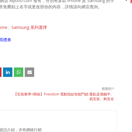
iyo0o.com 發售，分別有多款 iPhone 及 Samsung 的手
求免費刻上名字或更改部份的內容，詳情請向網店查詢。
e、Samsung 系列選擇
買禮券
較新的
【安裝教學+開箱】Freedom 電動指紋智能門鎖 重點是價錢平、
易安裝、夠安全
資訊介紹，亦有網絡行銷