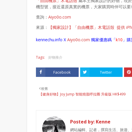
「自由機票」木電話殼
屬本土獨家設計的好物，現於網店 A
機型號，接近還原真實的機票，大家購買時仲可以要
查詢：
Aiyo0o.com
來源：
【獨家設計】「自由機票」木電話殼 提供 iPhon
kennechu.info X
Aiyo0o
.com
獨家優惠碼「
k10
」購
Tags:
好物推介
Facebook
Twitter
較舊
【健身好物】Joy Jump 智能燒脂呼拉圈 升級版 HK$499
Posted by:
Kenne
網站編輯、記者，撰寫生活、旅遊、