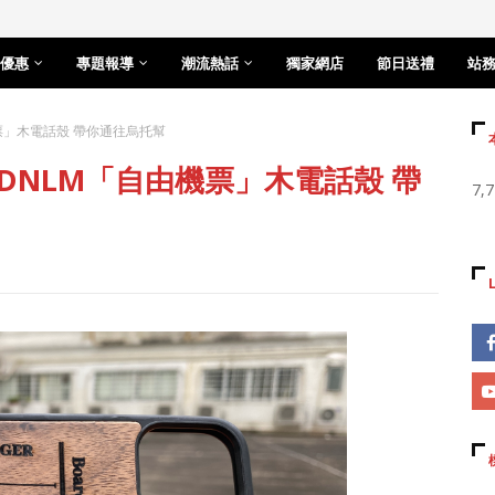
優惠
專題報導
潮流熱話
獨家網店
節日送禮
站
由機票」木電話殼 帶你通往烏托幫
】 DNLM「自由機票」木電話殼 帶
7,