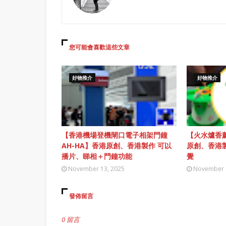
您可能會喜歡這些文章
好物推介
好物推介
【香港機場登機閘口電子相架門鐘
【火水爐香薰
AH-HA】香港原創、香港製作 可以
原創、香港
播片、睇相＋門鐘功能
覺
November 13, 2025
November 
發佈留言
0 留言