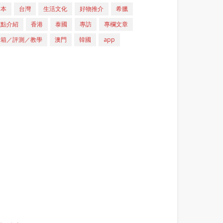
日本
台灣
生活文化
好物推介
希臘
重點介紹
香港
泰國
專訪
專欄文章
開箱／評測／教學
澳門
韓國
app