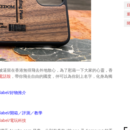
被逼留在香港無得飛去外地散心，為了慰藉一下大家的心靈，香
電話殼
，帶你飛去自由的國度，仲可以為你刻上名字，化身為獨
ch/label/好物推介
arch/label/開箱／評測／教學
ch/label/電玩科技