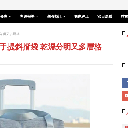
優惠
專題報導
潮流熱話
獨家網店
節日送禮
站
分明又多層格
手提斜揹袋 乾濕分明又多層格