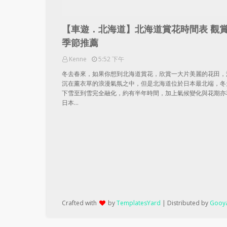
【車遊．北海道】北海道賞花時間表 觀
季節推薦
Kenne
5:52 下午
冬去春來，如果你想到北海道賞花，欣賞一大片美麗的花田，
沉在薰衣草的浪漫氣氛之中，但是北海道位於日本最北端，冬
下雪至到雪完全融化，約有半年時間，加上氣候變化與花期亦
日本…
Crafted with
by
TemplatesYard
| Distributed by
Gooya