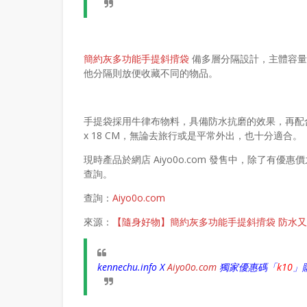
簡約灰多功能手提斜揹袋
備多層分隔設計，主體容量
他分隔則放便收藏不同的物品。
手提袋採用牛律布物料，具備防水抗磨的效果，再配合拉
x 18 CM，無論去旅行或是平常外出，也十分適合。
現時產品於網店 Aiyo0o.com 發售中，除了
查詢。
查詢：
Aiyo0o.com
來源：
【隨身好物】簡約灰多功能手提斜揹袋 防水
kennechu.info X
Aiyo0o
.com
獨家優惠碼「
k10
」