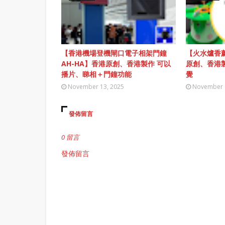
【香港機場登機閘口電子相架門鐘
【火水爐香薰
AH-HA】香港原創、香港製作 可以
原創、香港
播片、睇相＋門鐘功能
覺
November 13, 2025
November 
發佈留言
0 留言
發佈留言