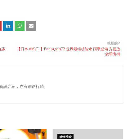
較新的
在家
【日本 AMVEL】Pentagon72 世界最輕功能傘 雨季必備 方便放
袋帶出街
資訊介紹，亦有網絡行銷
好物推介