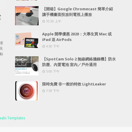
【開箱】Google Chromecast 簡單介紹
讓手機畫面投放到電視上播放
賞
10:30 上午
Apple 開學優惠 2020：大專生買 Mac 或
iPad 送 AirPods
浸
4:30 下午
天
和
【SpotCam Solo 2 無線網絡攝錄機】防水
防塵、內置電池 室內／戶外通用
5:00 下午
限時免費 非一般的特效 LightLeaker
7:59 下午
abi Templates