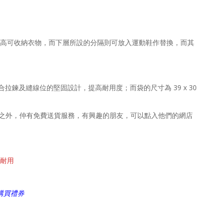
高可收納衣物，而下層所設的分隔則可放入運動鞋作替換，而其
鍊及縫線位的堅固設計，提高耐用度；而袋的尺寸為 39 x 30
有優惠價之外，仲有免費送貨服務，有興趣的朋友，可以點入他們的網店
又耐用
購買禮券