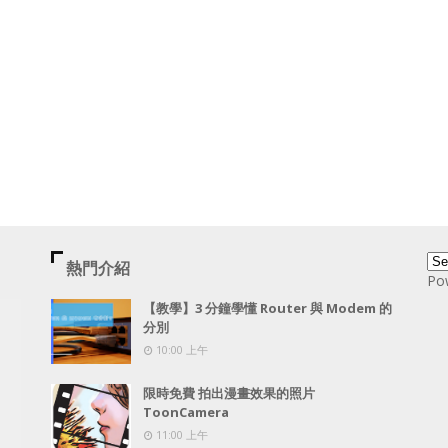
熱門介紹
Po
【教學】3 分鐘學懂 Router 與 Modem 的
分別
10:00 上午
限時免費 拍出漫畫效果的照片
ToonCamera
11:00 上午