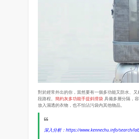
對於經常外出的你，當然要有一個多功能又防水、又
段路程。
簡約灰多功能手提斜揹袋
具備多層分隔，容
放入濕透的衣物，也不怕沾污袋內其他物品。
深入分析：
https://www.kennechu.info/sear