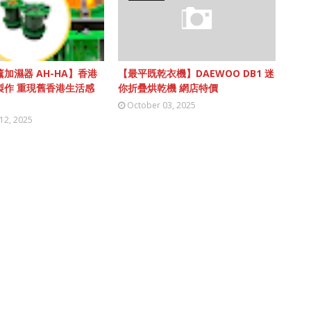
加濕器 AH-HA】香港
【最平既乾衣機】DAEWOO DB1 迷
製作 重現舊香港生活感
你折疊烘乾機 網店特價
October 03, 2025
12, 2025