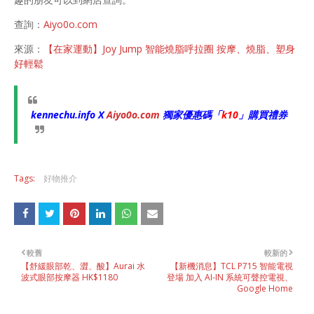
查詢：
Aiyo0o.com
來源：
【在家運動】Joy Jump 智能燒脂呼拉圈 按摩、燒脂、塑身
好輕鬆
kennechu.info X
Aiyo0o
.com
獨家優惠碼「
k10
」購買禮券
Tags:
好物推介
較舊
較新的
【舒緩眼部乾、澀、酸】Aurai 水
【新機消息】TCL P715 智能電視
波式眼部按摩器 HK$1180
登場 加入 AI-IN 系統可聲控電視、
Google Home