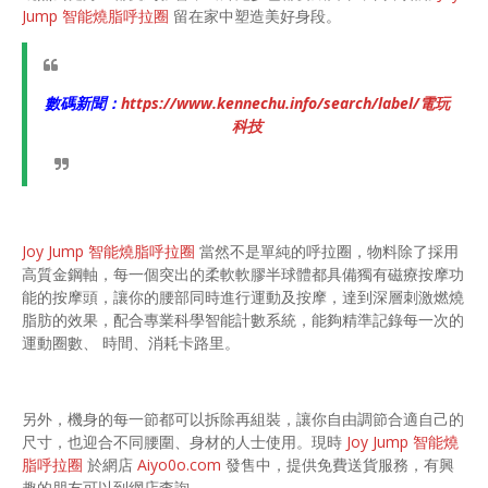
Jump 智能燒脂呼拉圈
留在家中塑造美好身段。
數碼新聞：
https://www.kennechu.info/search/label/電玩
科技
Joy Jump 智能燒脂呼拉圈
當然不是單純的呼拉圈，物料除了採用
高質金鋼軸，每一個突出的柔軟軟膠半球體都具備獨有磁療按摩功
能的按摩頭，讓你的腰部同時進行運動及按摩，達到深層刺激燃燒
脂肪的效果，配合專業科學智能計數系統，能夠精準記錄每一次的
運動圈數、 時間、消耗卡路里。
另外，機身的每一節都可以拆除再組裝，讓你自由調節合適自己的
尺寸，也迎合不同腰圍、身材的人士使用。現時
Joy Jump 智能燒
脂呼拉圈
於網店
Aiyo0o.com
發售中，提供免費送貨服務，有興
趣的朋友可以到網店查詢。