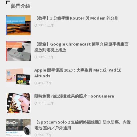
熱門介紹
【教學】3 分鐘學懂 Router 與 Modem 的分別
10:00 上午
【開箱】Google Chromecast 簡單介紹 讓手機畫面
投放到電視上播放
10:30 上午
Apple 開學優惠 2020：大專生買 Mac 或 iPad 送
AirPods
4:30 下午
限時免費 拍出漫畫效果的照片 ToonCamera
11:00 上午
【SpotCam Solo 2 無線網絡攝錄機】防水防塵、內置
電池 室內／戶外通用
5:00 下午