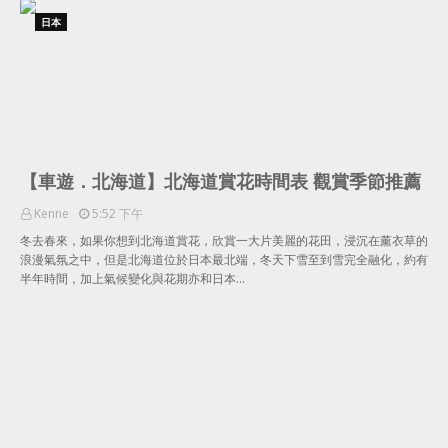
日本
【車遊．北海道】北海道賞花時間表 觀賞季節推薦
Kenne
5:52 下午
冬去春來，如果你想到北海道賞花，欣賞一大片美麗的花田，浸沉在薰衣草的
浪漫氣氛之中，但是北海道位於日本最北端，冬天下雪至到雪完全融化，約有
半年時間，加上氣候變化與花期亦和日本…