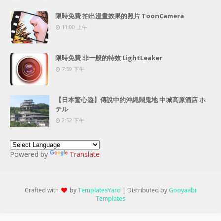
限時免費 拍出漫畫效果的照片 ToonCamera
11:00 上午
限時免費 非一般的特效 LightLeaker
7:59 下午
【日本驚心遊】傳說中的沖繩鬧鬼地 中城高原酒店 ホ
テル
2:52 下午
Powered by
Translate
Crafted with
by
TemplatesYard
| Distributed by
Gooyaabi
Templates