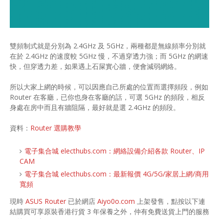
雙頻制式就是分別為 2.4GHz 及 5GHz，兩種都是無線頻率分別就
在於 2.4GHz 的速度較 5GHz 慢，不過穿透力強；而 5GHz 的網速
快，但穿透力差，如果遇上石屎實心牆，便會減弱網絡。
所以大家上網的時候，可以因應自己所處的位置而選擇頻段，例如
Router 在客廳，已你也身在客廳的話，可選 5GHz 的頻段，相反
身處在房中而且有牆阻隔，最好就是選 2.4GHz 的頻段。
資料：
Router 選購教學
電子集合城 electhubs.com：網絡設備介紹各款 Router、IP
CAM
電子集合城 electhubs.com：最新報價 4G/5G/家居上網/商用
寬頻
現時
ASUS Router
已於網店
Aiyo0o.com
上架發售，點按以下連
結購買可享原裝香港行貨 3 年保養之外，仲有免費送貨上門的服務