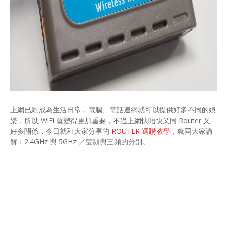
上網已經成為生活日常，電腦、電話連網就可以提供好多不同的娛
樂，所以 WiFi 就變得更加重要，不過上網快唔快又同 Router 又
好多關係，今日就和大家分享的
ROUTER 選購教學
，就同大家講
解：2.4GHz 與 5GHz ／雙頻與三頻的分別。