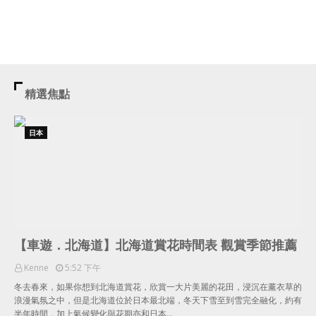
精選焦點
日本
【車遊．北海道】北海道賞花時間表 觀賞季節推薦
Kenne
5:52 下午
冬去春來，如果你想到北海道賞花，欣賞一大片美麗的花田，浸沉在薰衣草的
浪漫氣氛之中，但是北海道位於日本最北端，冬天下雪至到雪完全融化，約有
半年時間，加上氣候變化與花期亦和日本…