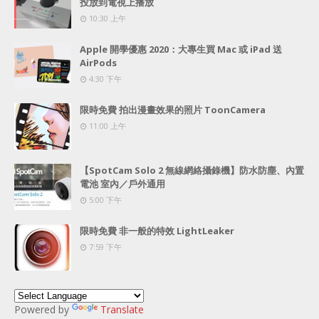
投放到電視上播放
10:30 上午
Apple 開學優惠 2020：大專生買 Mac 或 iPad 送
AirPods
4:30 下午
限時免費 拍出漫畫效果的照片 ToonCamera
11:00 上午
【SpotCam Solo 2 無線網絡攝錄機】防水防塵、內置
電池 室內／戶外通用
5:00 下午
限時免費 非一般的特效 LightLeaker
7:59 下午
Powered by
Translate