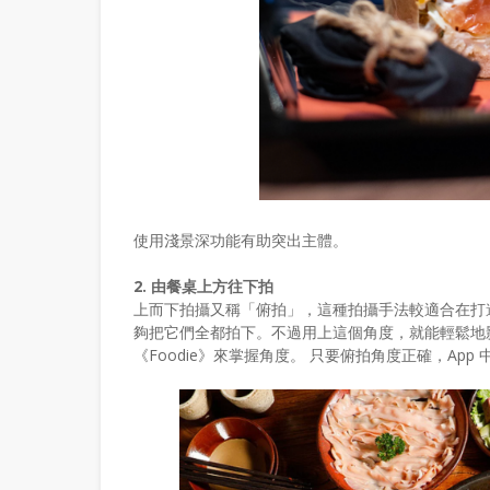
使用淺景深功能有助突出主體。
2. 由餐桌上方往下拍
上而下拍攝又稱「俯拍」，這種拍攝手法較適合在打
夠把它們全都拍下。不過用上這個角度，就能輕鬆地
《Foodie》來掌握角度。 只要俯拍角度正確，App