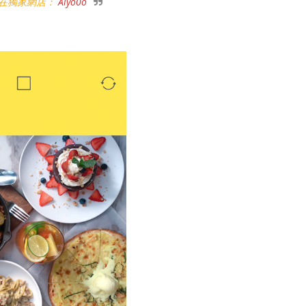
盡在獨家網店：
Aiyo0o