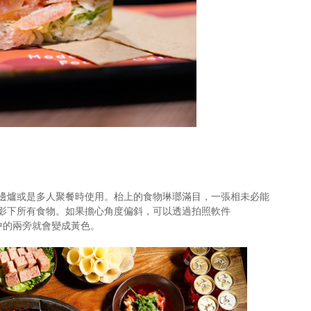
邊爐或是多人聚餐時使用。枱上的食物琳瑯滿目，一張相未必能
影下所有食物。如果擔心角度偏斜，可以透過拍照軟件
 中的兩旁就會變成黃色。