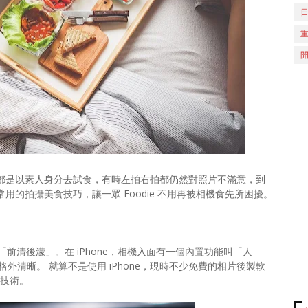
試食員都是以素人身分去試食，有時左拍右拍都仍然對照片不滿意，到
用的拍攝美食技巧，讓一眾 Foodie 不用再被相機食先所困擾。
前清後濛」。在 iPhone，相機入面有一個內置功能叫「人
格外清晰。 就算不是使用 iPhone，現時不少免費的相片後製軟
這技術。