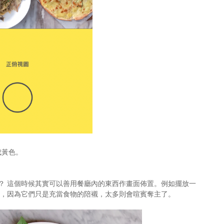
成黃色。
？ 這個時候其實可以善用餐廳內的東西作畫面佈置。例如擺放一
旁，因為它們只是充當食物的陪襯，太多則會喧賓奪主了。