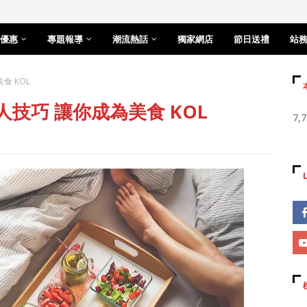
優惠
專題報導
潮流熱話
獨家網店
節日送禮
站
食 KOL
懶人技巧 讓你成為美食 KOL
7,