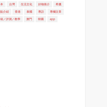
日本
台灣
生活文化
好物推介
希臘
重點介紹
香港
泰國
專訪
專欄文章
開箱／評測／教學
澳門
韓國
app