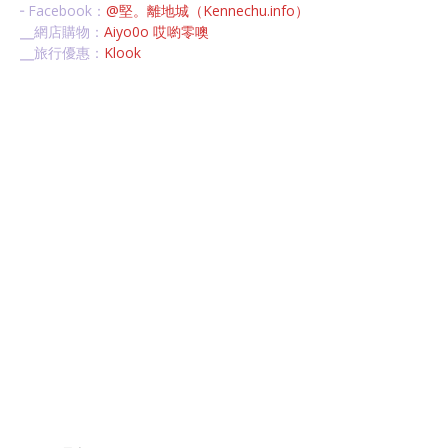
╴Facebook：
@堅。離地城（Kennechu.info）
╴網店購物：
Aiyo0o 哎喲零噢
╴旅行優惠：
Klook