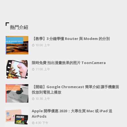
熱門介紹
【教學】3 分鐘學懂 Router 與 Modem 的分別
10:00 上午
限時免費 拍出漫畫效果的照片 ToonCamera
11:00 上午
【開箱】Google Chromecast 簡單介紹 讓手機畫面
投放到電視上播放
10:30 上午
Apple 開學優惠 2020：大專生買 Mac 或 iPad 送
AirPods
4:30 下午