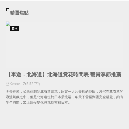
精選焦點
日本
【車遊．北海道】北海道賞花時間表 觀賞季節推薦
Kenne
5:52 下午
冬去春來，如果你想到北海道賞花，欣賞一大片美麗的花田，浸沉在薰衣草的
浪漫氣氛之中，但是北海道位於日本最北端，冬天下雪至到雪完全融化，約有
半年時間，加上氣候變化與花期亦和日本…