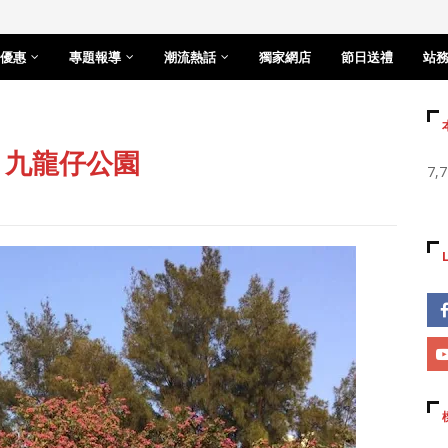
優惠
專題報導
潮流熱話
獨家網店
節日送禮
站
 九龍仔公園
7,