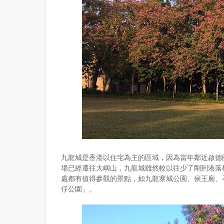
九龍城是香港以住宅為主的區域，因為當年鄰近啟德
場已經遷往大嶼山，九龍城雖然較以往少了剛到港落
處都有值得參觀的景點，如九龍寨城公園、侯王廟、
仔公園」。