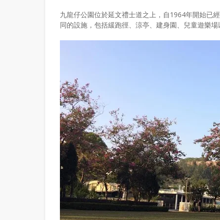
九龍仔公園位於延文禮士道之上，自1964年開始已
同的設施，包括緩跑徑、涼亭、建身園、兒童遊樂場