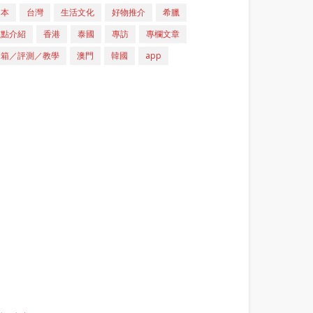
日本
台灣
生活文化
好物推介
希臘
重點介紹
香港
泰國
專訪
專欄文章
開箱／評測／教學
澳門
韓國
app