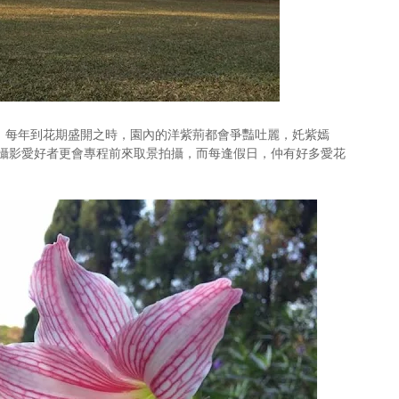
樹，每年到花期盛開之時，園內的洋紫荊都會爭豔吐麗，奼紫嫣
攝影愛好者更會專程前來取景拍攝，而每逢假日，仲有好多愛花