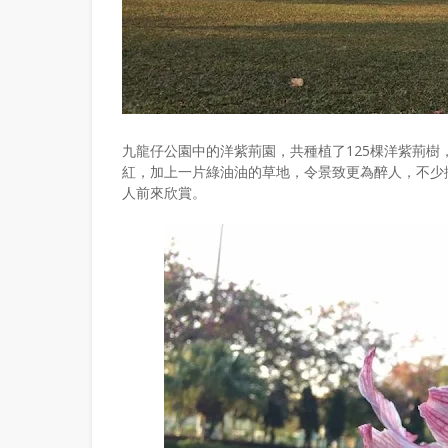
九龍仔公園中的洋紫荊園，共種植了125棵洋紫荊
紅，加上一片綠油油的草地，令景致更為醉人，不少
人前來欣賞。