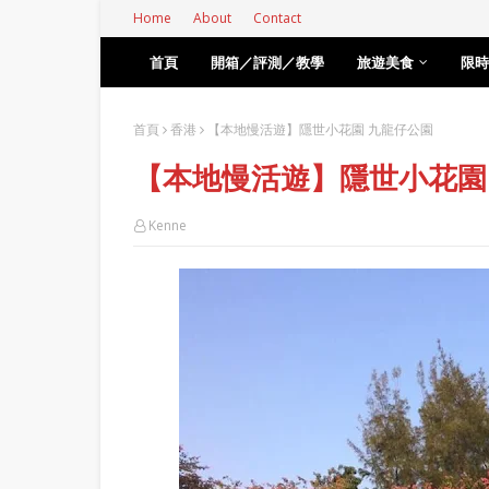
Home
About
Contact
首頁
開箱／評測／教學
旅遊美食
限時
首頁
香港
【本地慢活遊】隱世小花園 九龍仔公園
【本地慢活遊】隱世小花園
Kenne